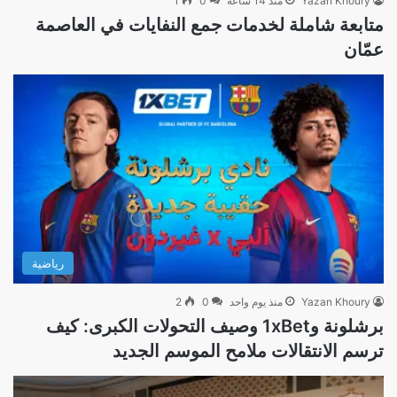
Yazan Khoury
منذ 14 ساعة
0
1
متابعة شاملة لخدمات جمع النفايات في العاصمة
عمّان
رياضية
Yazan Khoury
منذ يوم واحد
0
2
برشلونة و1xBet وصيف التحولات الكبرى: كيف
ترسم الانتقالات ملامح الموسم الجديد