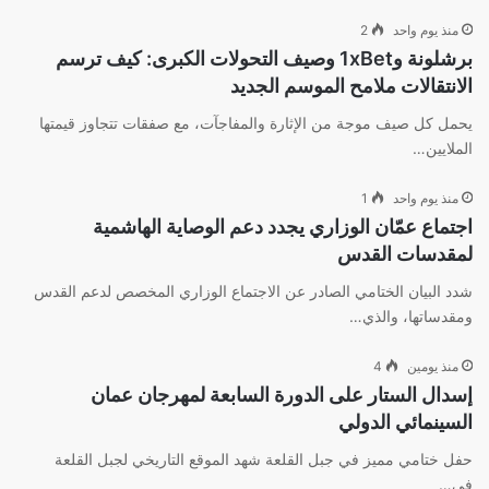
منذ يوم واحد
2
برشلونة و1xBet وصيف التحولات الكبرى: كيف ترسم
الانتقالات ملامح الموسم الجديد
يحمل كل صيف موجة من الإثارة والمفاجآت، مع صفقات تتجاوز قيمتها
الملايين…
منذ يوم واحد
1
اجتماع عمّان الوزاري يجدد دعم الوصاية الهاشمية
لمقدسات القدس
شدد البيان الختامي الصادر عن الاجتماع الوزاري المخصص لدعم القدس
ومقدساتها، والذي…
منذ يومين
4
إسدال الستار على الدورة السابعة لمهرجان عمان
السينمائي الدولي
حفل ختامي مميز في جبل القلعة شهد الموقع التاريخي لجبل القلعة
في…