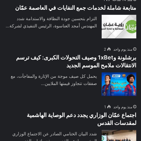
متابعة شاملة لخدمات جمع النفايات في العاصمة عمّان
التزام بتحسين جودة النظافة والاستدامة شدد
المهندس أمجد العناسوة، الرئيس التنفيذي لشركة…
منذ يوم واحد
2
برشلونة و1xBet وصيف التحولات الكبرى: كيف ترسم
الانتقالات ملامح الموسم الجديد
يحمل كل صيف موجة من الإثارة والمفاجآت، مع
صفقات تتجاوز قيمتها الملايين…
منذ يوم واحد
1
اجتماع عمّان الوزاري يجدد دعم الوصاية الهاشمية
لمقدسات القدس
شدد البيان الختامي الصادر عن الاجتماع الوزاري
المخصص لدعم القدس ومقدساتها، والذي…