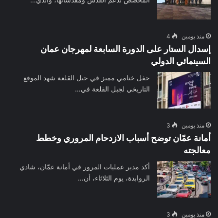
منذ يومين
4
إسدال الستار على الدورة السابعة لمهرجان عمان
السينمائي الدولي
حفل ختامي مميز في جبل القلعة شهد الموقع
التاريخي لجبل القلعة في…
منذ يومين
3
أمانة عمّان توضح أسباب الازدحام المروري وخطط
معالجته
أكد مدير عمليات المرور في أمانة عمّان، شادي
الروابدة، يوم الثلاثاء، أن…
منذ يومين
3