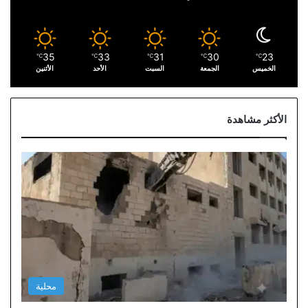
35
33
31
30
23
℃
℃
℃
℃
℃
الخميس
الجمعة
السبت
الأحد
الأثنين
الأكثر مشاهدة
محلية