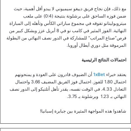
مع ذلك، فإن نجاح فريق دييغو سيميوني لا يبدو أقل أهمية، حيث
ضمن فوزه الساحق على برشلونة بنتيجة (0:4) على ملعب
ميتروبوليتانو تفوقه في مجموع مباراتي الكأس وتأهله إلى المباراة
النهائية. الفوز المثير في كامب نو في 8 أبريل عزز وبشكل كبير من
فرص”صناع المراتب” للمشاركة في الدور نصف النهائي من البطولة
المرموقة مثل دوري أبطال أوروبا.
احتمالات النتائج الرئيسية
يعتقد خبراء
1xBet
أن الضيوف قادرون على العودة و يمنحونهم
احتمال 1.80 للفوز. احتمال فوز الفريق المضيف 3.66 واحتمال
التعادل 4.33. في الوقت نفسه، يقدر تأهل أتلتيكو إلى الدور نصف
النهائي بـ 1.23 وبرشلونة بـ 3.75.
شاهدوا هذه المواجهة المثيرة بين جبابرة إسبانيا!