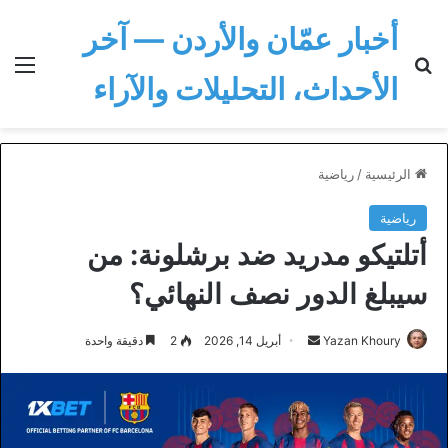
أخبار عمّان والأردن — آخر
بحث عن
الق
الأحداث، التحليلات والآراء
الرئيسية
/
رياضية
رياضية
أتلتيكو مدريد ضد برشلونة: من
سيبلغ الدور نصف النهائي؟
أرسل
Yazan Khoury
أبريل 14, 2026
2
دقيقة واحدة
بريدا
إلكترونيا