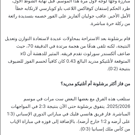
مبارزة وجهًا لوجه لأول مرة هذا الموسم. قبل نهاية الشوط الأول،
طرد الحكم إستفان كوفاكس اللاعب باو كوبارسي لارتكابه خطأ
الأمل الأخير. عاقب جوليان ألفاريز على الفور خصمه بتسديدة رائعة
من ركلة حرة مباشرة.
قام برشلونة بعد الاستراحة بمحاولات عديدة لاستعادة التوازن وتعديل
النتيجة، لكنه تلقى هدفًا من هجمة مرتدة في الدقيقة 70، حيث
ضاعف ألكسندر سورلوث تقدم فريقه. المثير للدهشة أن xG
المتوقعة لأتلتيكو مدريد البالغ 0.43 كان كافياً لحسم الفوز للضيوف
بنتيجة (0:2).
من فاز أكثر برشلونة أم أتلتيكو مدريد؟
ستلعب هذه الفرق مع بعضها البعض ست مرات في موسم
2025/2026. يتفوق برشلونة حتى الآن بنتيجة 2:3 في المواجهات
المباشرة. فاز فريق هانسي فليك في مباراتي الدوري الإسباني (1:3
على أرضه و 1:2 خارج أرضه)، بالإضافة إلى فوزه في مباراة الإياب
من كأس ملك إسبانيا (0:3).