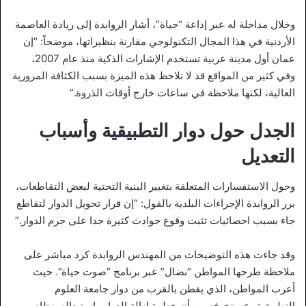
وخلال مداخلة له عبر إذاعة “حياة”، أشار الروابدة إلى ريادة العاصمة
الأردنية في هذا المجال التكنولوجي مقارنة بنظيراتها، موضحاً: “إن
عمان أول مدينة عربية تستخدم الإشارات الذكية منذ عام 2007،
وفي كثير من المواقع قد لا تلاحظ هذه الميزة بسبب الكثافة المرورية
العالية، لكنها ملاحظة في ساعات خارج أوقات الذروة.”
الجدل حول دوار التطبيقية وأسباب
التعديل
وحول الاستفسارات المتعلقة بتغيير البنية التحتية لبعض التقاطعات،
برر الروابدة الإجراءات البلدية بالقول: “إن قرار تحويل الدوار لتقاطع
جاء بسبب احصائيات تثبت وقوع حوادث كثيرة جدا على حرم الدوار.”
وقد جاءت هذه التوضيحات من المهندس الروابدة كرد مباشر على
ملاحظة طرحها المواطن “نضال” عبر برنامج “صوت حياة”. حيث
أعرب المواطن، الذي يقطن بالقرب من دوار جامعة العلوم
التطبيقية، عن تخوفه من أن خطوة إزالة الدوار واستبداله بنظام