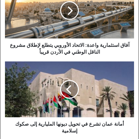
الاتحاد
الأوروبي
يتطلع
لإطلاق
مشروع
الناقل
الوطني
آفاق استثمارية واعدة: الاتحاد الأوروبي يتطلع لإطلاق مشروع
في
الناقل الوطني في الأردن قريباً
الأردن
قريباً
أمانة
عمان
تشرع
في
تحويل
ديونها
المليارية
إلى
صكوك
إسلامية
أمانة عمان تشرع في تحويل ديونها المليارية إلى صكوك
إسلامية