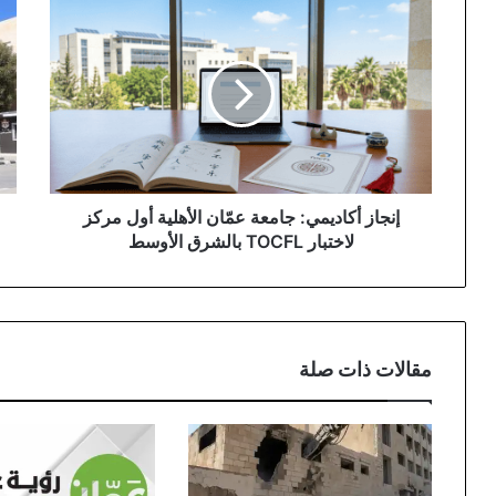
إنجاز
إطل
أكاديمي:
تجر
جامعة
لمر
عمّان
خدم
الأهلية
حك
أول
شا
مركز
في
لاختبار
شم
TOCFL
الع
بالشرق
عمّ
إنجاز أكاديمي: جامعة عمّان الأهلية أول مركز
الأوسط
لاختبار TOCFL بالشرق الأوسط
مقالات ذات صلة