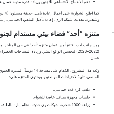
دعم الاندماج الاجتماعي للاجئين وزيادة قدرة مدينة عمان ع
وشجيرة، تحديث شبكة الري، إعادة تأهيل الملعب الخماسي، إنشا
متنزه “أحد” فضاء بيئي مستدام لجن
ومن جانب آخر، افتتح أمين عمان متنزه “أحد” في حي المناخر بم
(2022–2026) لتحسين الواقع البيئي وزيادة المساحات ا
عمان.
ويُعد هذا المشروع، المُقام على مس
الماضي، تلبيةً لاحتياجات المواطنين. ويحتوي المتنزه على:
ملعب كرة قدم خماسي.
جلسات مجهزة بمناقل خاصة للشواء.
زراعة 1000 شجرة، شبكات ري حديثة، نظام إنارة بالطاقة الشمسية، وتسييج بالكامل.