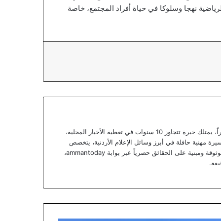
رياضية نهجا وسلوكا في حياة أفراد المجتمع، خاصة
يعتبر يزن خوري صحفياً أردنياً متمرساً ومحللاً خبيراً، يمتلك خبرة تتجاوز 10 سنوات في تغطية الأخبار المحلية،
يرة مهنية حافلة في أبرز وسائل الإعلام الأردنية، يتخصص
يزن الآن في تقديم تقارير استقصائية وتحليلات موثوقة ومبنية على الحقائق حصرياً عبر بوابة ammantoday،
يقة.