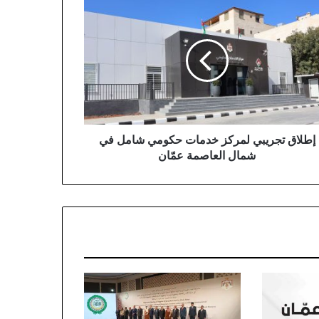
اق
يبي
كز
ات
ومي
مل
ال
اصمة
ان
إطلاق تجريبي لمركز خدمات حكومي شامل في
شمال العاصمة عمّان