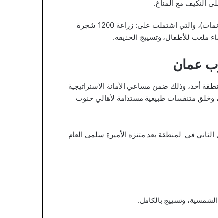
لى التكيف مع المناخ.
كما اطلع الشواربة على أعمال إعادة تأهيل حديقة ميسلون (4 دونمات)، والتي اشتملت على: زراعة 1200 شجرة
ء ملعب للأطفال، وتسييج الحديقة.
وب عمان
نطقة أحد، وذلك ضمن مساعي الأمانة الاستراتيجية
لخضراء، وخلق متنفسات طبيعية مستدامة لأهالي جنوب
احة 14 دونماً، المتنزه الحيوي الثاني في المنطقة بعد متنزه الأميرة سلمى العام