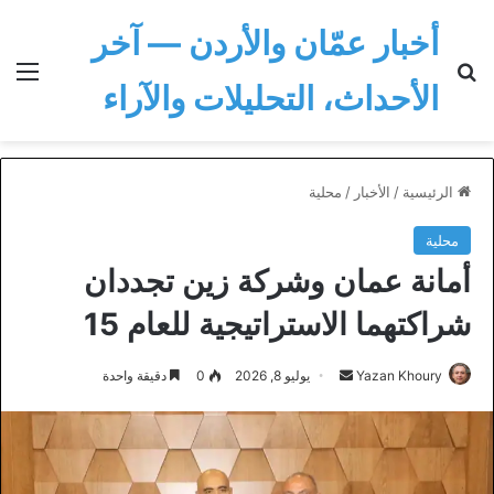
أخبار عمّان والأردن — آخر
بحث عن
الق
الأحداث، التحليلات والآراء
الرئيسية
/
الأخبار
/
محلية
محلية
أمانة عمان وشركة زين تجددان
شراكتهما الاستراتيجية للعام 15
أرسل
Yazan Khoury
يوليو 8, 2026
0
دقيقة واحدة
بريدا
إلكترونيا