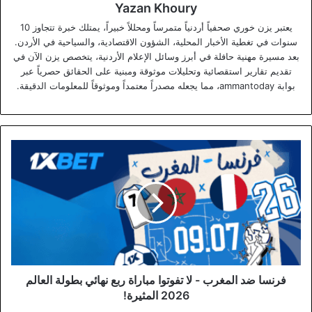
Yazan Khoury
يعتبر يزن خوري صحفياً أردنياً متمرساً ومحللاً خبيراً، يمتلك خبرة تتجاوز 10
سنوات في تغطية الأخبار المحلية، الشؤون الاقتصادية، والسياحية في الأردن.
بعد مسيرة مهنية حافلة في أبرز وسائل الإعلام الأردنية، يتخصص يزن الآن في
تقديم تقارير استقصائية وتحليلات موثوقة ومبنية على الحقائق حصرياً عبر
بوابة ammantoday، مما يجعله مصدراً معتمداً وموثوقاً للمعلومات الدقيقة.
فرنسا
ضد
المغرب
-
لا
تفوتوا
مباراة
ربع
نهائي
بطولة
فرنسا ضد المغرب - لا تفوتوا مباراة ربع نهائي بطولة العالم
العالم
2026 المثيرة!
2026