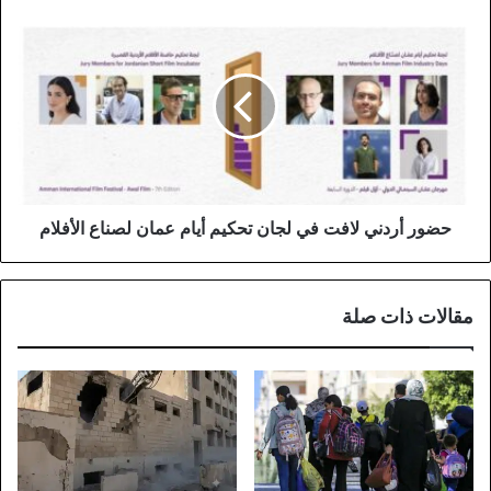
المثيرة!
حضور
أردني
لافت
في
لجان
تحكيم
أيام
عمان
لصناع
الأفلام
حضور أردني لافت في لجان تحكيم أيام عمان لصناع الأفلام
مقالات ذات صلة