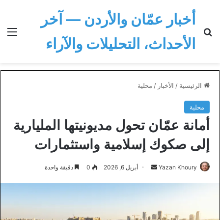
أخبار عمّان والأردن — آخر
بحث عن
الق
الأحداث، التحليلات والآراء
الرئيسية
/
الأخبار
/
محلية
محلية
أمانة عمّان تحول مديونيتها المليارية
إلى صكوك إسلامية واستثمارات
أرسل
Yazan Khoury
أبريل 6, 2026
0
دقيقة واحدة
بريدا
إلكترونيا