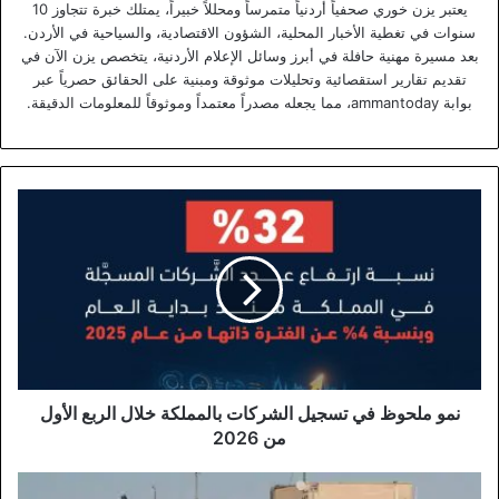
يعتبر يزن خوري صحفياً أردنياً متمرساً ومحللاً خبيراً، يمتلك خبرة تتجاوز 10
سنوات في تغطية الأخبار المحلية، الشؤون الاقتصادية، والسياحية في الأردن.
بعد مسيرة مهنية حافلة في أبرز وسائل الإعلام الأردنية، يتخصص يزن الآن في
تقديم تقارير استقصائية وتحليلات موثوقة ومبنية على الحقائق حصرياً عبر
بوابة ammantoday، مما يجعله مصدراً معتمداً وموثوقاً للمعلومات الدقيقة.
نمو
ملحوظ
في
تسجيل
الشركات
بالمملكة
خلال
الربع
الأول
من
نمو ملحوظ في تسجيل الشركات بالمملكة خلال الربع الأول
2026
من 2026
سلطة