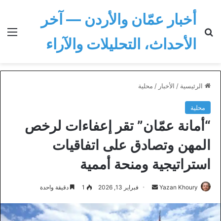
أخبار عمّان والأردن — آخر
بحث عن
الق
الأحداث، التحليلات والآراء
الرئيسية
/
الأخبار
/
محلية
محلية
“أمانة عمّان” تقر إعفاءات لرخص
المهن وتصادق على اتفاقيات
استراتيجية ومنحة أممية
أرسل
Yazan Khoury
فبراير 13, 2026
1
دقيقة واحدة
بريدا
إلكترونيا