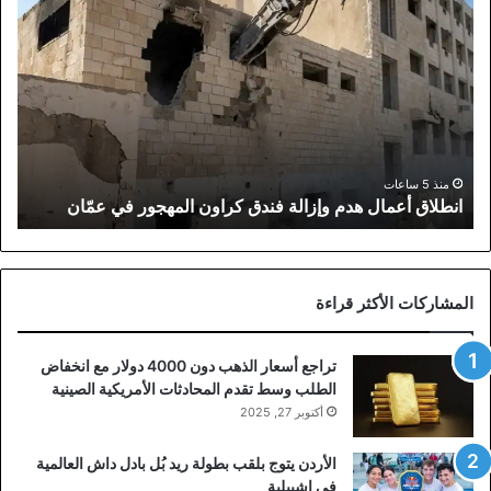
أعمال
هدم
وإزالة
فندق
كراون
المهجور
في
عمّان
منذ 5 ساعات
انطلاق أعمال هدم وإزالة فندق كراون المهجور في عمّان
المشاركات الأكثر قراءة
تراجع أسعار الذهب دون 4000 دولار مع انخفاض
الطلب وسط تقدم المحادثات الأمريكية الصينية
أكتوبر 27, 2025
الأردن يتوج بلقب بطولة ريد بُل بادل داش العالمية
في إشبيلية