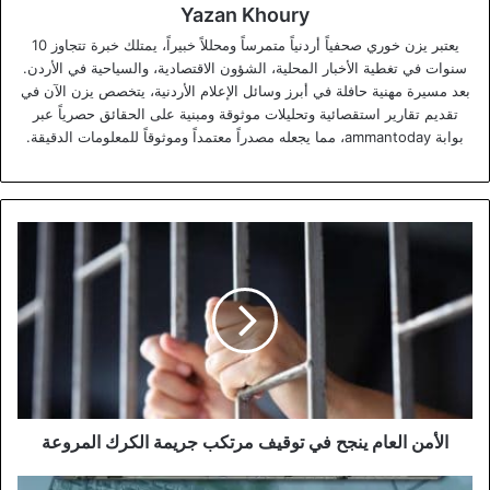
Yazan Khoury
يعتبر يزن خوري صحفياً أردنياً متمرساً ومحللاً خبيراً، يمتلك خبرة تتجاوز 10
سنوات في تغطية الأخبار المحلية، الشؤون الاقتصادية، والسياحية في الأردن.
بعد مسيرة مهنية حافلة في أبرز وسائل الإعلام الأردنية، يتخصص يزن الآن في
تقديم تقارير استقصائية وتحليلات موثوقة ومبنية على الحقائق حصرياً عبر
بوابة ammantoday، مما يجعله مصدراً معتمداً وموثوقاً للمعلومات الدقيقة.
الأمن
العام
ينجح
في
توقيف
مرتكب
جريمة
الكرك
المروعة
الأمن العام ينجح في توقيف مرتكب جريمة الكرك المروعة
مجلس