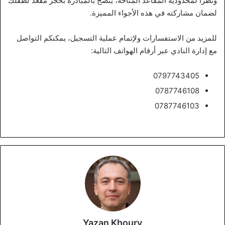
ونظراً لمحدودية المقاعد المتاحة، يُنصح بالمبادرة بحجز مقعد لطفلك
لضمان مشاركته في هذه الأجواء المميزة.
للمزيد من الاستفسارات ولإتمام عملية التسجيل، يمكنكم التواصل
مع إدارة النادي عبر أرقام الهواتف التالية:
0797743405
0787746108
0787746103
Yazan Khoury