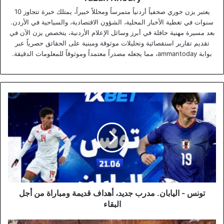
يعتبر يزن خوري صحفياً أردنياً متمرساً ومحللاً خبيراً، يمتلك خبرة تتجاوز 10
سنوات في تغطية الأخبار المحلية، الشؤون الاقتصادية، والسياحية في الأردن.
بعد مسيرة مهنية حافلة في أبرز وسائل الإعلام الأردنية، يتخصص يزن الآن في
تقديم تقارير استقصائية وتحليلات موثوقة ومبنية على الحقائق حصرياً عبر
بوابة ammantoday، مما يجعله مصدراً معتمداً وموثوقاً للمعلومات الدقيقة.
تونس
-
اليابان.
مدرب
جديد،
أهداف
قديمة
ومباراة
من
أجل
تونس - اليابان. مدرب جديد، أهداف قديمة ومباراة من أجل
البقاء
البقاء