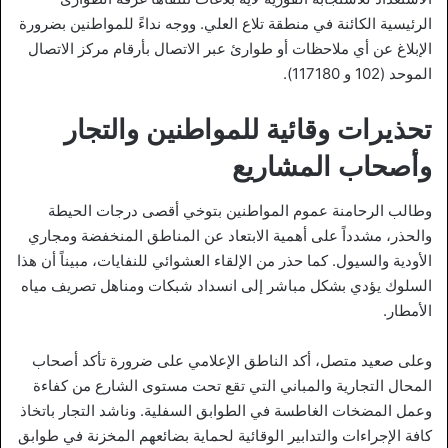
الرئيسية الكائنة في منطقة تلاع العلي. ووجه نداءً للمواطنين بضرورة
الإبلاغ عن أي ملاحظات أو طوارئ عبر الاتصال بأرقام مركز الاتصال
الموحد (102 و 117180).
تحذيرات وقائية للمواطنين والتجار
وأصحاب المشاريع
وطالب الرحامنة عموم المواطنين بتوخي أقصى درجات الحيطة
والحذر، مشدداً على أهمية الابتعاد عن المناطق المنخفضة ومجاري
الأودية والسيول. كما حذر من الإلقاء العشوائي للنفايات، مبيناً أن هذا
السلوك يؤدي بشكل مباشر إلى انسداد شبكات ومناهل تصريف مياه
الأمطار.
وعلى صعيد متصل، أكد الناطق الإعلامي على ضرورة تأكد أصحاب
المحال التجارية والمباني التي تقع تحت مستوى الشارع من كفاءة
وعمل المضخات الغاطسة في الطوابق السفلية. وناشد التجار باتخاذ
كافة الإجراءات والتدابير الوقائية لحماية بضائعهم المخزنة في طوابق