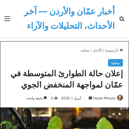
أخبار عمّان والأردن — آخر
بحث عن
الق
الأحداث، التحليلات والآراء
الرئيسية
/
الأخبار
/
محلية
محلية
إعلان حالة الطوارئ المتوسطة في
عمّان لمواجهة المنخفض الجوي
أرسل
Yazan Khoury
أبريل 1, 2026
0
دقيقة واحدة
بريدا
إلكترونيا