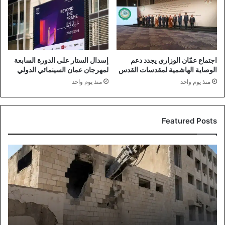
اجتماع عمّان الوزاري يجدد دعم
إسدال الستار على الدورة السابعة
الوصاية الهاشمية لمقدسات القدس
لمهرجان عمان السينمائي الدولي
منذ يوم واحد
منذ يوم واحد
Featured Posts
انطلاق
أعمال
هدم
وإزالة
فندق
كراون
المهجور
في