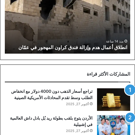
هدم
وإزالة
فندق
كراون
المهجور
في
عمّان
منذ 14 ساعة
انطلاق أعمال هدم وإزالة فندق كراون المهجور في عمّان
المشاركات الأكثر قراءة
تراجع أسعار الذهب دون 4000 دولار مع انخفاض
الطلب وسط تقدم المحادثات الأمريكية الصينية
أكتوبر 27, 2025
الأردن يتوج بلقب بطولة ريد بُل بادل داش العالمية
في إشبيلية
أكتوبر 27, 2025