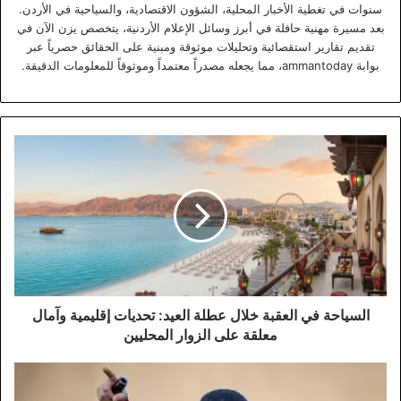
سنوات في تغطية الأخبار المحلية، الشؤون الاقتصادية، والسياحية في الأردن.
بعد مسيرة مهنية حافلة في أبرز وسائل الإعلام الأردنية، يتخصص يزن الآن في
تقديم تقارير استقصائية وتحليلات موثوقة ومبنية على الحقائق حصرياً عبر
بوابة ammantoday، مما يجعله مصدراً معتمداً وموثوقاً للمعلومات الدقيقة.
السياحة
في
العقبة
خلال
عطلة
العيد:
تحديات
إقليمية
وآمال
معلقة
السياحة في العقبة خلال عطلة العيد: تحديات إقليمية وآمال
على
معلقة على الزوار المحليين
الزوار
المحليين
استعدادات
تاريخية: