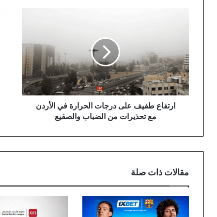
ارتفاع
تعا
طفيف
مثي
على
يحر
درجات
"ال
الحرارة
من
في
الان
الأردن
على
مع
كوس
تحذيرات
في
من
الو
ارتفاع طفيف على درجات الحرارة في الأردن
الضباب
الق
مع تحذيرات من الضباب والصقيع
والصقيع
مقالات ذات صلة