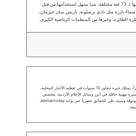
” بدعمها لـ 73 لغة مختلفة، مما يسهل استخدامها من قبل
أسماءً بارزة مثل نادي برشلونة، باريس سان جيرمان،
الكرة الطائرة، وغيرها من المنظمات الرياضية الكبرى.
يعتبر يزن خوري صحفياً أردنياً متمرساً ومحللاً خبيراً، يمتلك خبرة تتجاوز 10 سنوات في تغطية الأخبار المحلية،
يرة مهنية حافلة في أبرز وسائل الإعلام الأردنية، يتخصص
يزن الآن في تقديم تقارير استقصائية وتحليلات موثوقة ومبنية على الحقائق حصرياً عبر بوابة ammantoday،
يقة.