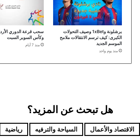
برشلونة و1xBet وصيف التحولات
سحب قرعة الدوري الأردن
الكبرى: كيف ترسم الانتقالات ملامح
وكأس السوبر السبت
الموسم الجديد
منذ 7 أيام
منذ يوم واحد
هل تبحث عن المزيد؟
الاقتصاد والأعمال
السياحة والترفيه
رياضية