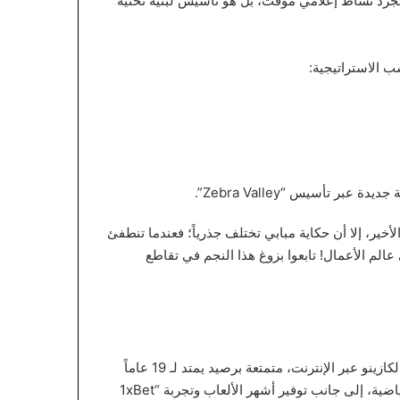
N) و”Skydance Sports”. ولا يُعد هذا مجرد نشاط إعلامي مؤقت، بل هو تأسيس لبنية تحتية
 الاستراتيجية:
بر تأسيس “Zebra Valley”.
أخير، إلا أن حكاية مبابي تختلف جذرياً؛ فعندما تنطفئ
 عالم الأعمال! تابعوا بزوغ هذا النجم في تقاطع
تُعد 1xBet اسماً رائداً على مستوى العالم في قطاع المراهنات والكازينو عبر الإنترنت، متمتعة برصيد يمتد لـ 19 عاماً
من التميز. تتيح المنصة إمكانية المراهنة على آلاف الفعاليات الرياضية، إلى جانب توفير أشهر الألعاب وتجربة “1xBet