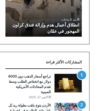
وإزالة
فندق
كراون
المهجور
منذ 9 ساعات
في
انطلاق أعمال هدم وإزالة فندق كراون
عمّان
المهجور في عمّان
المشاركات الأكثر قراءة
تراجع أسعار الذهب دون 4000
دولار مع انخفاض الطلب وسط
تقدم المحادثات الأمريكية
الصينية
أكتوبر 27, 2025
الأردن يتوج بلقب بطولة ريد بُل
بادل داش العالمية في إشبيلية