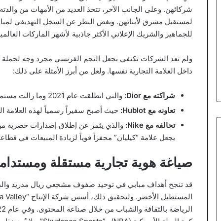
شركائهن. وعلى الجانب الآخر، تتخذ العديد من الأمهات من والدته
لمستقبل مشرق لأبنائهن. وبغض النظر عن السجل التهديفي لمباب
للجماهير والشريك الإعلاني الأكثر جاذبية لأشهر الماركات العالمية
ولم تعد الشركات تكتفي بجعل النجم الفرنسي مجرد وجه لحملة إ
داخل العلامة التجارية نفسها. ولعل من أبرز الأمثلة على ذلك:
شراكته مع Dior:
والتي انطلقت عام 2021 وما زالت مستمرة، كدليل ساطع على نجاح علامته التجارية.
تعاونه مع Hublot:
حيث أصبح سفيراً رسمياً لهذه العلامة ا
تحالفه مع Nike:
والذي يثمر عن إطلاق إصدارات حصرية من 
يجعل علامة “كيليان” محفزاً قوياً لزيادة المبيعات في قطاع
صياغة هوية تجارية مستقلة ومستدام
قد تنجح أهداف مبابي في توحيد صفوف مشجعي ريال مدريد والد