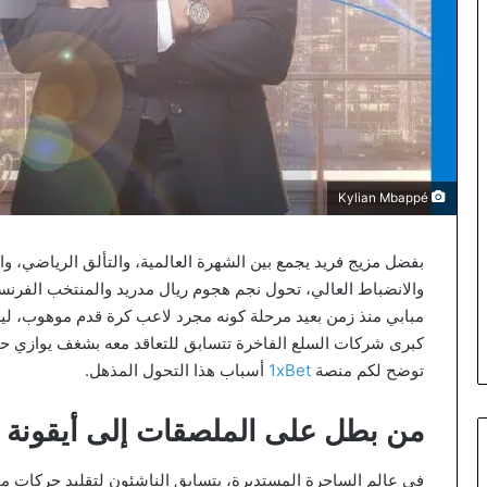
Kylian Mbappé
بفضل مزيج فريد يجمع بين الشهرة العالمية، والتألق الرياضي، وا
والانضباط العالي، تحول نجم هجوم ريال مدريد والمنتخب الفرنسي
مبابي منذ زمن بعيد مرحلة كونه مجرد لاعب كرة قدم موهوب، ليص
كبرى شركات السلع الفاخرة تتسابق للتعاقد معه بشغف يوازي حما
توضح لكم منصة
1xBet
أسباب هذا التحول المذهل.
من بطل على الملصقات إلى أيقونة لك
في عالم الساحرة المستديرة، يتسابق الناشئون لتقليد حركات مبا