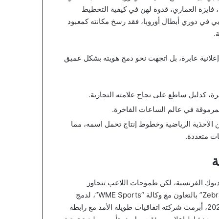
، فايزة العماري، قدوة لهن في كيفية التخطيط
ي في دوري أبطال أوروبا، فقد رسخ مكانته كمعبود
.
علانية عابرة، بل اتجهت نحو دمج هويته بشكل عميق
لمرموقة في عالم الساعات الفاخرة.
الأحذية الرياضية وخطوط إنتاج تحمل اسمه، مما
ات متعددة.
ة
يوك الفرنسية، لكن طموحات اللاعب تتجاوز
المستطيل الأخضر. ولتحقيق ذلك، أسس شركة الإنتاج “Zebra Valley” بالتعاون مع وكالة “WME Sports”، لدمج
الرياضة بالثقافة والشباب من خلال صناعة المحتوى. وفي عام 2022، أبرمت شركته اتفاقيات طويلة الأمد مع رابطة