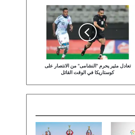
دل
ر
م
نشامى"
تصار
تاريكا
قت
تعادل مثير يحرم "النشامى" من الانتصار على
اتل
كوستاريكا في الوقت القاتل