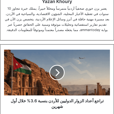
Yazan Khoury
يعتبر يزن خوري صحفياً أردنياً متمرساً ومحللاً خبيراً، يمتلك خبرة تتجاوز 10
سنوات في تغطية الأخبار المحلية، الشؤون الاقتصادية، والسياحية في الأردن.
بعد مسيرة مهنية حافلة في أبرز وسائل الإعلام الأردنية، يتخصص يزن الآن في
تقديم تقارير استقصائية وتحليلات موثوقة ومبنية على الحقائق حصرياً عبر
بوابة ammantoday، مما يجعله مصدراً معتمداً وموثوقاً للمعلومات الدقيقة.
تراجع
أعداد
الزوار
الدوليين
للأردن
بنسبة
3.6%
خلال
أول
شهرين
تراجع أعداد الزوار الدوليين للأردن بنسبة 3.6% خلال أول
شهرين