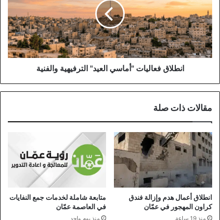
العيد"
الترفيهية
والفنية
انطلاق فعاليات "أماسي العيد" الترفيهية والفنية
مقالات ذات صلة
انطلاق أعمال هدم وإزالة فندق
متابعة شاملة لخدمات جمع النفايات
كراون المهجور في عمّان
في العاصمة عمّان
منذ 19 ساعة
منذ يوم واحد