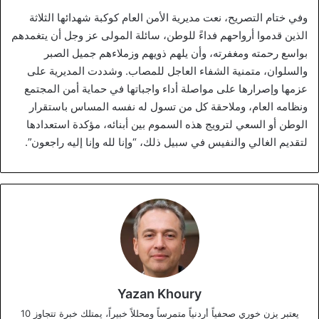
وفي ختام التصريح، نعت مديرية الأمن العام كوكبة شهدائها الثلاثة
الذين قدموا أرواحهم فداءً للوطن، سائلة المولى عز وجل أن يتغمدهم
بواسع رحمته ومغفرته، وأن يلهم ذويهم وزملاءهم جميل الصبر
والسلوان، متمنية الشفاء العاجل للمصاب. وشددت المديرية على
عزمها وإصرارها على مواصلة أداء واجباتها في حماية أمن المجتمع
ونظامه العام، وملاحقة كل من تسول له نفسه المساس باستقرار
الوطن أو السعي لترويج هذه السموم بين أبنائه، مؤكدة استعدادها
لتقديم الغالي والنفيس في سبيل ذلك، “وإنا لله وإنا إليه راجعون”.
Yazan Khoury
يعتبر يزن خوري صحفياً أردنياً متمرساً ومحللاً خبيراً، يمتلك خبرة تتجاوز 10