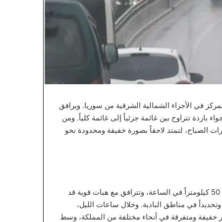
تمركز في الأجزاء الشمالية الشرقية من سوريا. ويرافق
اردة تتراوح بين غائمة جزئياً إلى غائمة كلياً. ومن
ت الصباح، لتمتد لاحقاً بصورة خفيفة ومحدودة نحو
تنشط حركة الرياح الغربية لتسجل سرعات تتراوح ما بين 40 إلى 50 كيلومتراً في الساعة، وتترافق مع هبات قوية قد
 الغبار وتحديداً في مناطق البادية. وخلال ساعات الليل،
ار خفيفة ومتفرقة في أنحاء مختلفة من المملكة، وسط