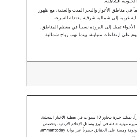
الجنوبية الشاهقة.
ً في مناطق الأغوار والبحر الميت والعقبة، مع ظهور
لية غربية إلى شمالية شرقية معتدلة السرعة.
لأجواء تميل إلى البرودة نسبياً في معظم المناطق،
وم على ارتفاعات متباينة، بينما تهب رياح شمالية
يعتبر يزن خوري صحفياً أردنياً متمرساً ومحللاً خبيراً، يمتلك خبرة تتجاوز 10 سنوات في تغطية الأخبار المحلية،
يرة مهنية حافلة في أبرز وسائل الإعلام الأردنية، يتخصص
يزن الآن في تقديم تقارير استقصائية وتحليلات موثوقة ومبنية على الحقائق حصرياً عبر بوابة ammantoday،
يقة.