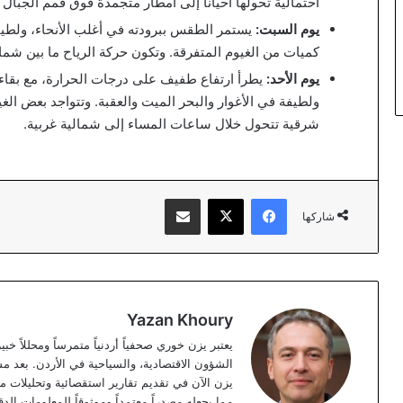
احتمالية تحولها أحياناً إلى أمطار متجمدة فوق قمم الجبال 
يوم السبت:
يستمر الطقس ببرودته في أغلب الأنحاء، ولطيفا
كميات من الغيوم المتفرقة. وتكون حركة الرياح ما بين شما
يوم الأحد:
يطرأ ارتفاع طفيف على درجات الحرارة، مع بقاء ا
ولطيفة في الأغوار والبحر الميت والعقبة. وتتواجد بعض الغي
شرقية تتحول خلال ساعات المساء إلى شمالية غربية.
فيسبوك
‫X
مشاركة عبر البريد
شاركها
Yazan Khoury
الشؤون الاقتصادية، والسياحية في الأردن. بعد مس
مما يجعله مصدراً معتمداً وموثوقاً للمعلومات الدق