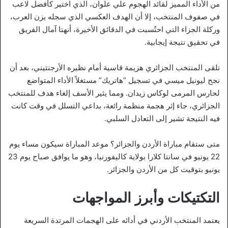
من الأداء المميز لقائد الهجوم علي علوان، الذي اختير كأفضل لاعب
في صفوف المنتخب، إلا أن الهدف العكسي الذي سجله يزن العرب،
وركلة الجزاء التي احتُسبت في الدقائق الأخيرة، أنهتا آمال الفريق
في تحقيق نتيجة إيجابية.
تلقى المنتخب الجزائري هزيمة قاسية أمام نظيره الأرجنتيني، بعد أن
نجح ليونيل ميسي في تسجيل “هاتريك” مستغلاً الأداء المتواضع
لحارس المرمى لوكاس زيدان. ومما يثير الأسف إلغاء هدف للمنتخب
الجزائري، جاء إثر هجمة منظمة رائعة، بداعي التسلل في وقت كانت
فيه النتيجة تشير إلى التعادل السلبي.
متى ستقام مباراة الأردن والجزائر؟ موعد المباراة سيكون مساء يوم
22 يونيو في سانتا كلارا بولاية كاليفورنيا، وهو ما يوافق صباح يوم 23
يونيو بتوقيت كل من الأردن والجزائر.
التكتيكات وأبرز المواجهات
يعتمد المنتخب الأردني في أدائه على الهجمات المرتدة السريعة