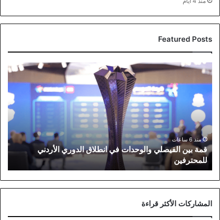
منذ 4 أيام
Featured Posts
قمة
بين
الفيصلي
والوحدات
في
انطلاق
الدوري
الأردني
منذ 6 ساعات
قمة بين الفيصلي والوحدات في انطلاق الدوري الأردني
للمحترفين
للمحترفين
المشاركات الأكثر قراءة