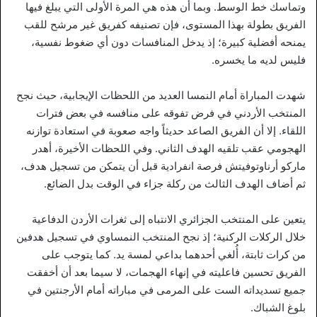
وتماسك خط الوسط. وبما أن هذه هي المرة الأولى التي يبلغ فيها
الفريق بطولة بهذا المستوى، فإن تصنيفه كفريق غير مرشح للقب
يمنحه أفضلية كبيرة؛ إذ يدخل المنافسات دون أي ضغوط نفسية،
فليس لديه ما يخسره.
شهدت المباراة أمام النمسا العديد من اللحظات الإيجابية، حيث نجح
المنتخب الأردني في فرض تفوقه على منافسه في بعض فترات
اللقاء. إلا أن الفريق الصاعد حديثاً واجه صعوبة في استعادة توازنه
الهجومي عقب تلقيه الهدف الثاني. وفي اللحظات الأخيرة، أهدر
ماركو أرناوتوفيتش فرصة انفرادية قبل أن يتمكن من تسجيل هدف،
ثم أضاف الهدف الثالث من ركلة جزاء في الوقت بدل الضائع.
يتعين على المنتخب الجزائري الانتباه إلى ثغرات الأردن الدفاعية
خلال الركلات الركنية؛ إذ نجح المنتخب النمساوي في تسجيل هدفين
من كرات ثابتة، أُلغي أحدهما بداعي لمسة يد. كما يتوجب على
الفريق تحسين فاعليته في إنهاء الهجمات، لا سيما بعد أن أخفقت
جميع تسديداته الست على المرمى في مباراته أمام الأرجنتين في
بلوغ الشباك.