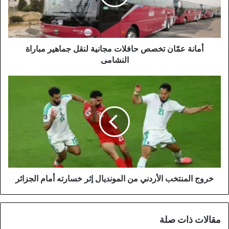
لنقل
جماهير
مباراة
النشامى
أمانة عمّان تخصص حافلات مجانية لنقل جماهير مباراة
النشامى
خروج
المنتخب
الأردني
من
المونديال
إثر
خسارته
أمام
الجزائر
خروج المنتخب الأردني من المونديال إثر خسارته أمام الجزائر
مقالات ذات صلة