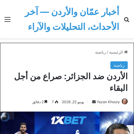
أخبار عمّان والأردن — آخر
بحث عن
الق
الأحداث، التحليلات والآراء
الرئيسية
/
رياضية
رياضية
الأردن ضد الجزائر: صراع من أجل
البقاء
أرسل
Yazan Khoury
يونيو 22, 2026
7
2 دقائق
بريدا
إلكترونيا