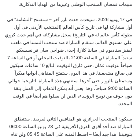
مبيعات قمصان المنتخب الوطني وغيرها من الهدايا التذكارية.
في 17 يونيو 2026، سيحدث حدث بارز آخر – ستفتتح ”النشامة“ في
أول مشاركة لها في تاريخ كأس العالم (المنتخب الأردني في أول
بطولة كأس عالم له في التاريخ) سجل مشاركاته في أهم حدث كروي
على مستوى العالم. ستقام المباراة ضد منتخب النمسا في ملعب
ليفيز ستاديوم في سانتا كلارا، إحدى ضواحي سان فرانسيسكو.
ستبدأ المباراة في الساعة 21:00 بالتوقيت المحلي أو في الساعة 7
صباحاً بتوقيت عمّان. حتى فارق التوقيت البالغ 10 ساعات سيكون
في صالح مشجعينا. في هذا اليوم، ستفتح المقاهي أبوابها مبكراً
وستمتلئ بالزوار حتى آخرها. ستنتهي هذه المباراة التاريخية حوالي
الساعة 9:00 صباحاً، وهذا يعني أنه يمكن الذهاب إلى العمل بثقة
دون خوف من توبيخ الرؤساء، الذين لن يصلوا هم أيضاً في الوقت
المحدد.
سيكون المنتخب الجزائري هو المنافس الثاني لفريقنا. ستنطلق
المباراة ضد أحد أقوى الفرق الأفريقية في 23 يونيو الساعة 06:00
بتوقيتنا. هذا جيد أيضًا – اضبط المنبه على الساعة 05:45 ولن تنام