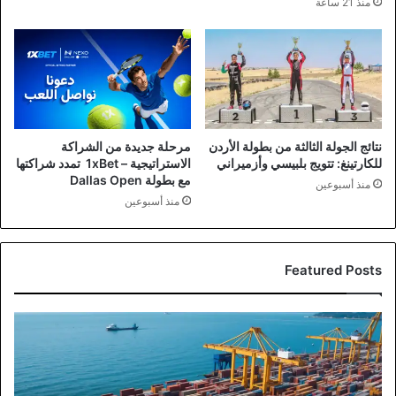
منذ 21 ساعة
نتائج الجولة الثالثة من بطولة الأردن
مرحلة جديدة من الشراكة
للكارتينغ: تتويج بلبيسي وأزميراني
الاستراتيجية – 1xBet تمدد شراكتها
مع بطولة Dallas Open
منذ أسبوعين
منذ أسبوعين
Featured Posts
صادرات
صناعة
عمان
تتجاوز
4