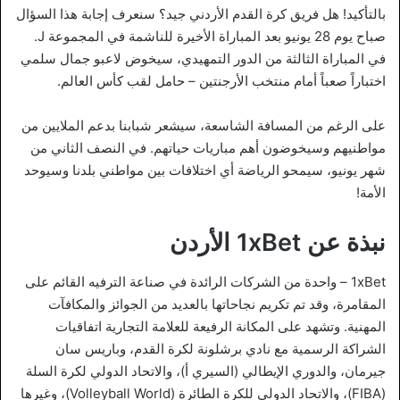
بالتأكيد! هل فريق كرة القدم الأردني جيد؟ سنعرف إجابة هذا السؤال
صباح يوم 28 يونيو بعد المباراة الأخيرة للناشمة في المجموعة J.
في المباراة الثالثة من الدور التمهيدي، سيخوض لاعبو جمال سلمي
اختباراً صعباً أمام منتخب الأرجنتين – حامل لقب كأس العالم.
على الرغم من المسافة الشاسعة، سيشعر شبابنا بدعم الملايين من
مواطنيهم وسيخوضون أهم مباريات حياتهم. في النصف الثاني من
شهر يونيو، سيمحو الرياضة أي اختلافات بين مواطني بلدنا وسيوحد
الأمة!
نبذة عن 1xBet الأردن
1xBet – واحدة من الشركات الرائدة في صناعة الترفيه القائم على
المقامرة، وقد تم تكريم نجاحاتها بالعديد من الجوائز والمكافآت
المهنية. وتشهد على المكانة الرفيعة للعلامة التجارية اتفاقيات
الشراكة الرسمية مع نادي برشلونة لكرة القدم، وباريس سان
جيرمان، والدوري الإيطالي (السيري أ)، والاتحاد الدولي لكرة السلة
(FIBA)، والاتحاد الدولي للكرة الطائرة (Volleyball World)، وغيرها