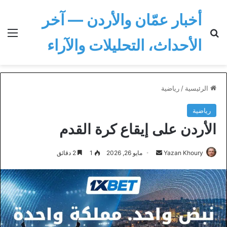
أخبار عمّان والأردن — آخر
بحث عن
الق
الأحداث، التحليلات والآراء
الرئيسية
/
رياضية
رياضية
الأردن على إيقاع كرة القدم
أرسل
Yazan Khoury
مايو 26, 2026
1
2 دقائق
بريدا
إلكترونيا