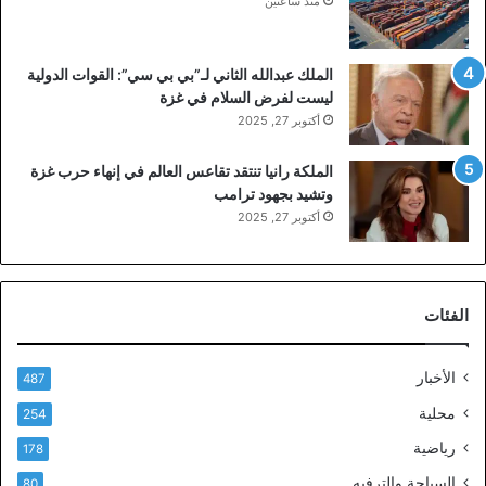
منذ ساعتين
الملك عبدالله الثاني لـ”بي بي سي”: القوات الدولية
ليست لفرض السلام في غزة
أكتوبر 27, 2025
الملكة رانيا تنتقد تقاعس العالم في إنهاء حرب غزة
وتشيد بجهود ترامب
أكتوبر 27, 2025
الفئات
الأخبار
487
محلية
254
رياضية
178
السياحة والترفيه
80