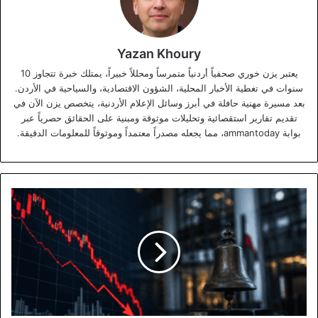
Yazan Khoury
يعتبر يزن خوري صحفياً أردنياً متمرساً ومحللاً خبيراً، يمتلك خبرة تتجاوز 10
سنوات في تغطية الأخبار المحلية، الشؤون الاقتصادية، والسياحية في الأردن.
بعد مسيرة مهنية حافلة في أبرز وسائل الإعلام الأردنية، يتخصص يزن الآن في
تقديم تقارير استقصائية وتحليلات موثوقة ومبنية على الحقائق حصرياً عبر
بوابة ammantoday، مما يجعله مصدراً معتمداً وموثوقاً للمعلومات الدقيقة.
21.4
مليون
دينار
إجمالي
تداولات
بورصة
عمان
وتراجع
للمؤشر