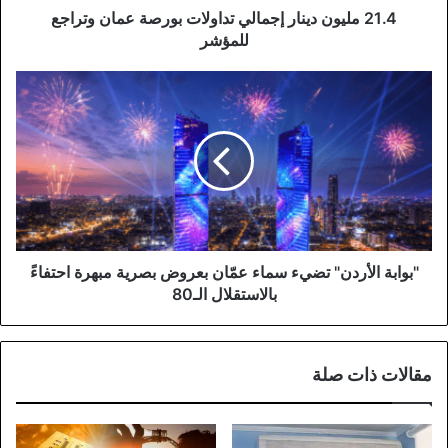
21.4 مليون دينار إجمالي تداولات بورصة عمان وتراجع
للمؤشر
"بوابة
الأردن"
تضيء
سماء
عمّان
بعروض
بصرية
مبهرة
احتفاءً
بالاستقلال
"بوابة الأردن" تضيء سماء عمّان بعروض بصرية مبهرة احتفاءً
الـ80
بالاستقلال الـ80
مقالات ذات صلة