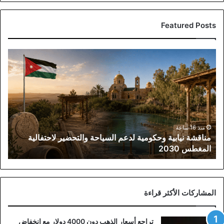
Featured Posts
مناقشة
نيابية
وحكومية
لدعم
السياحة
والتحضير
لاحتفالية
المغطس
منذ 16 ساعة
مناقشة نيابية وحكومية لدعم السياحة والتحضير لاحتفالية
2030
المغطس 2030
المشاركات الأكثر قراءة
تراجع أسعار الذهب دون 4000 دولار مع انخفاض