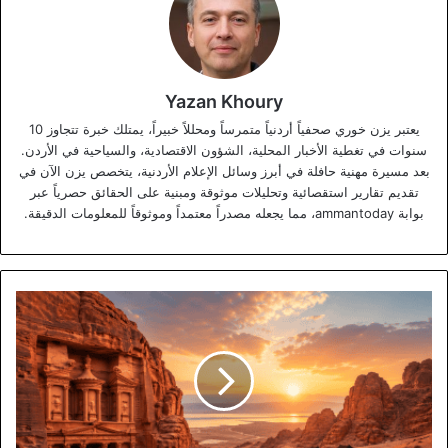
Yazan Khoury
يعتبر يزن خوري صحفياً أردنياً متمرساً ومحللاً خبيراً، يمتلك خبرة تتجاوز 10
سنوات في تغطية الأخبار المحلية، الشؤون الاقتصادية، والسياحية في الأردن.
بعد مسيرة مهنية حافلة في أبرز وسائل الإعلام الأردنية، يتخصص يزن الآن في
تقديم تقارير استقصائية وتحليلات موثوقة ومبنية على الحقائق حصرياً عبر
بوابة ammantoday، مما يجعله مصدراً معتمداً وموثوقاً للمعلومات الدقيقة.
توقعات
بانتعاش
السياحة
الداخلية
في
الأردن
خلال
عطلتي