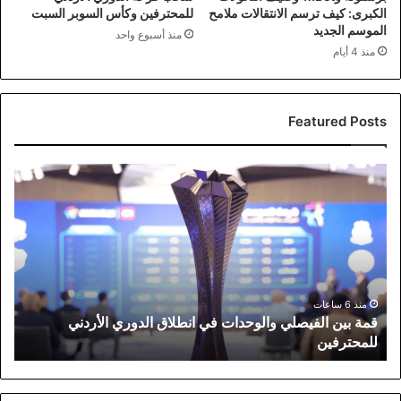
الكبرى: كيف ترسم الانتقالات ملامح
للمحترفين وكأس السوبر السبت
الموسم الجديد
منذ أسبوع واحد
منذ 4 أيام
Featured Posts
قمة
بين
الفيصلي
والوحدات
في
انطلاق
الدوري
الأردني
منذ 6 ساعات
قمة بين الفيصلي والوحدات في انطلاق الدوري الأردني
للمحترفين
للمحترفين