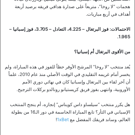
هجمات “لا روخا”، متربعاً على صدارة هدافي فريقه برصيد أربعة
أهداف في أربع مباريات.
الاحتمالات: فوز البرتغال – 4.225، التعادل – 3.705، فوز إسبانيا –
1.965.
من الأقوى البرتغال أم إسبانيا؟
يُعد منتخب “لا روخا” المرشح الأوفر حظاً للفوز في هذه المباراة، ولم
يخسر أمام غريمه التقليدي في الوقت الأصلي منذ عام 2010، علماً
أن آخر لقاء بين البرتغال وإسبانيا كان في نهائي دوري الأمم
الأوروبية، وانتهى بفوز فريق كريستيانو رونالدو بركلات الترجيح.
هل يكرر منتخب “سيلساو داس كويناس” إنجازه، أم ينجح المنتخب
الإسباني في الثأر؟ تابع المباراة الحاسمة في دور الـ16 من بطولة
العالم، وساند فريقك المفضل مع
1xBet
!