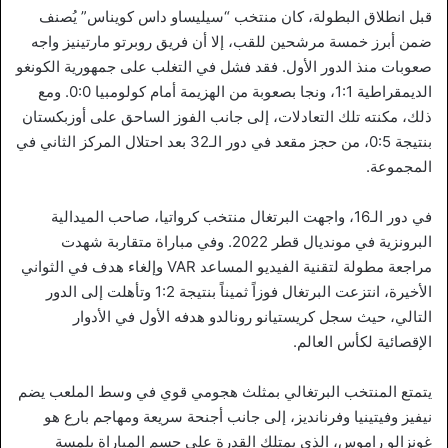
قبل انطلاق البطولة، كان منتخب “سيليساو داس كويناس” يُصنف
ضمن أبرز خمسة مرشحين للقب، إلا أن فريق روبرتو مارتينيز واجه
صعوبات منذ الدور الأول. فقد فشل في التغلب على جمهورية الكونغو
الديمقراطية 1:1، ونجا بصعوبة من الهزيمة أمام كولومبيا 0:0. ومع
ذلك، مكنته تلك التعادلات، إلى جانب الفوز الساحق على أوزبكستان
بنتيجة 0:5، من حجز مقعد في دور الـ32 بعد احتلال المركز الثاني في
المجموعة.
في دور الـ16، واجهت البرتغال منتخب كرواتيا، صاحب الميدالية
البرونزية في مونديال قطر 2022. وفي مباراة متقاربة شهدت
مراجعة مطولة لتقنية الفيديو المساعد VAR وإلغاء هدف في الثواني
الأخيرة، انتزعت البرتغال فوزاً ثميناً بنتيجة 1:2 وتأهلت إلى الدور
التالي، حيث سجل كريستيانو رونالدو هدفه الأول في الأدوار
الإقصائية لكأس العالم.
يتمتع المنتخب البرتغالي بمثلث هجومي قوي في وسط الملعب يضم
نيفيز وفيتينيا وفرنانديز، إلى جانب أجنحة سريعة ومهاجم بارع هو
غونزالو راموس، الذي يمتلك القدرة على حسم المباراة بلمسة