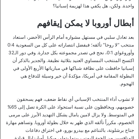
واحدة. ولكن، هل يكفي هذا لهزيمة إسبانيا؟
أبطال أوروبا لا يمكن إيقافهم
بعد تعادل سلبي في مستهل مشواره أمام الرأس الأخضر، استعاد
منتخب “لا روخا” تألقه؛ فبفضل انتصاراته على كل من السعودية 0:4
وأوروغواي 0:1، نجح في تصدر مجموعته بكل جدارة. وفي دور الـ32
اكتسح المنتخب النمساوي العنيد بثلاثية نظيفة. والجدير بالذكر أن
إسبانيا حافظت على نظافة شباكها في مبارياتها الأربع الأولى في
البطولة المقامة في أمريكا، مؤكدةً أن خير وسيلة للدفاع هي
الهجوم.
لا تشوب أداء المنتخب الإسباني أي نقاط ضعف، فهم يسحقون
خصومهم، ويحافظون على نسبة استحواذ على الكرة تصل إلى 65%
في المتوسط. ولا يزال لامين يامال يشكل التهديد الأبرز على مرمى
الخصوم، مكرراً تألقه الذي ظهر به خلال بطولة أوروبا. وتساهم مهارة
جناح برشلونة، بالتناغم مع بيدرو بورو، في اختراق دفاعات
المنافسين من الجهة اليمنى، بينما يتولى ميكيل أويارزابال قيادة