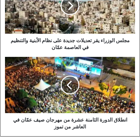
جديدة
على
نظام
الأبنية
والتنظيم
في
مجلس الوزراء يقر تعديلات جديدة على نظام الأبنية والتنظيم
العاصمة
في العاصمة عمّان
عمّان
انطلاق
الدورة
الثامنة
عشرة
من
مهرجان
صيف
عمّان
في
العاشر
انطلاق الدورة الثامنة عشرة من مهرجان صيف عمّان في
من
العاشر من تموز
تموز