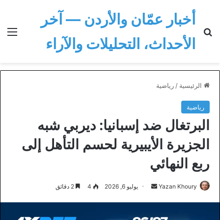
أخبار عمّان والأردن — آخر
بحث عن
الق
الأحداث، التحليلات والآراء
الرئيسية
/
رياضية
رياضية
البرتغال ضد إسبانيا: ديربي شبه
الجزيرة الأيبيرية لحسم التأهل إلى
ربع النهائي
أرسل
Yazan Khoury
يوليو 6, 2026
4
2 دقائق
بريدا
إلكترونيا