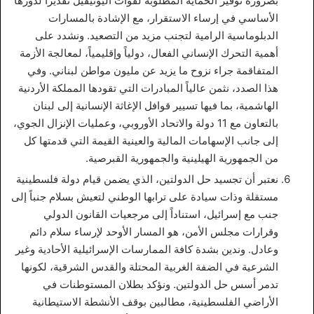
بضرورة توفير الحماية المطلوبة لقوات اليونيفيل تقديراً لدورها
الأساسي في إرساء الاستقرار، مع الإشادة بالمسارات
الدبلوماسية الرامية لتجنب مزيد من التصعيد. ونشدد على
أهمية التحرك الإنساني الفعال، دولياً وإقليمياً، لمعالجة الأزمة
المتفاقمة جراء نزوح ما يزيد عن مليون مواطن لبناني. وفي
هذا الصدد، نثمن عالياً المبادرات التي تقودها المملكة الأردنية
الهاشمية، بما فيها تسيير قوافل الإغاثة الإنسانية إلى لبنان
بالتعاون مع 11 دولة والاتحاد الأوروبي، وعمليات الإنزال الجوي،
إلى جانب الإسهامات المالية والعينية القيمة التي قدمتها كل
من الجمهورية الهيلينية والجمهورية القبرصية.
نعتبر أن تجسيد حل الدولتين، الذي يضمن قيام دولة فلسطينية
مستقلة وذات سيادة على ترابها الوطني لتعيش بسلام جنباً إلى
جنب مع إسرائيل، استناداً إلى مرجعيات القانون الدولي
وقرارات مجلس الأمن، هو المسار الأوحد لإرساء سلام دائم
وعادل. وندين بشدة كافة الممارسات الإسرائيلية الأحادية وغير
الشرعية في الضفة الغربية المحتلة والقدس الشرقية، لكونها
تدمر أسس حل الدولتين. ونؤكد بطلان المستوطنات في
الأراضي الفلسطينية، مطالبين بوقف الأنشطة الاستيطانية