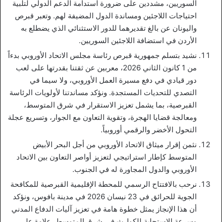
السوريين، مشددين على ضرورة استدامة الدعم الدولي لتلبية
احتياجات اللاجئين ومساندة الدول المضيفة لهم. وتعبر قبرص
واليونان عن بالغ تقديرهما للدور الاستثنائي الذي يضطلع به
الأردن في استضافة اللاجئين السوريين.
نشيد بتسلم جمهورية قبرص رئاسة مجلس الاتحاد الأوروبي بدءاً
من 1 كانون الثاني 2026، معربين عن ثقتنا بقدرتها على لعب
دور قيادي في دفع مسيرة العمل الأوروبي، ولا سيما في
التصدي للتحديات المستجدة. ونؤكد مساندتنا لأولويات الرئاسة
القبرصية، بما يشمل تعزيز الاستقرار في شرق المتوسط،
ومعالجة قضايا الهجرة، وتقوية التعاون مع الجوار، وتسريع عجلة
التحول الأخضر والرقمي أوروبياً.
نثمن إقرار ميثاق الاتحاد الأوروبي من أجل البحر الأبيض
المتوسط كإطار استراتيجي لتعزيز أواصر التعاون بين الاتحاد
الأوروبي والدول المجاورة له في الجنوب.
نرحب بالافتتاح الرسمي للمحطة الإقليمية القبرصية للمكافحة
الجوية للحرائق في 23 نيسان 2026 في مدينة بافوس، ونؤكد
أن هذا الإنجاز يمثل خطوة هامة في تعزيز آليات الدفاع المدني
وسرعة الاستجابة للكوارث في شرق المتوسط، علاوة على