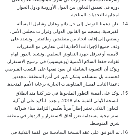
دوره في تعميق التعاون بين الدول الأوروبية ودول الجوار
لمجابهة التحديات المناخية.
نعلن دعمنا للتوصل إلى حل دائم وعادل وشامل للمسألة
القبرصية، ينسجم مع القانون الدولي وقرارات مجلس الأمن،
ويفضي إلى إقامة اتحاد من منطقتين وطائفتين. ونشدد على
وقف جميع الإجراءات الأحادية التي تتعارض مع المقررات
الأممية أو تعرقل جهود التفاوض السلمي. ونشيد بالدور الهام
لقوات حفظ السلام الأممية (يونفيسيب) في ترسيخ الاستقرار.
ونؤكد أن التسوية الشاملة لن يعود نفعها على الشعب القبرصي
فحسب، بل ستساهم بشكل كبير في أمن المنطقة، مجددين
دعمنا الثابت لمسار المفاوضات الجارية برعاية الأمم المتحدة.
نؤكد على أهمية التطور الملحوظ في شراكتنا منذ انطلاق
النسخة الأولى للقمة عام 2018. ونجدد التأكيد على أن آلية
التعاون الثلاثي تعتبر إطاراً مرناً يعكس التزامنا ببناء شراكة
استراتيجية مستدامة تعزز آفاق الاستقرار والازدهار في منطقة
شرق المتوسط.
تم التوافق على عقد النسخة السادسة من القمة الثلاثية في