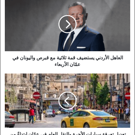
الأردني
يستضيف
قمة
ثلاثية
مع
قبرص
واليونان
في
عمّان
العاهل الأردني يستضيف قمة ثلاثية مع قبرص واليونان في
الأربعاء
عمّان الأربعاء
تعديل
تعرفة
سيارات
الأجرة
والنقل
العام
في
عمّان
ابتداءً
من
تعديل تعرفة سيارات الأجرة والنقل العام في عمّان ابتداءً من