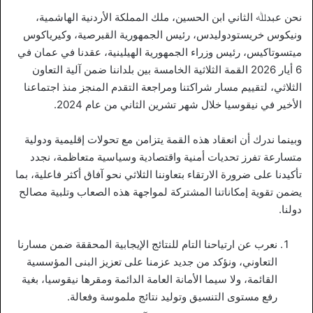
نحن عبدﷲ الثاني ابن الحسين، ملك المملكة الأردنية الهاشمية،
ونيكوس خريستودوليدس، رئيس الجمهورية القبرصية، وكيرياكوس
ميتسوتاكيس، رئيس وزراء الجمهورية الهيلينية، عقدنا في عمان في
6 أيار 2026 القمة الثلاثية الخامسة بين بلداننا ضمن آلية التعاون
الثلاثي، لتقييم مسار شراكتنا ومراجعة التقدم المنجز منذ اجتماعنا
الأخير في نيقوسيا خلال شهر تشرين الثاني من عام 2024.
وبينما ندرك أن انعقاد هذه القمة يتزامن مع تحولات إقليمية ودولية
متسارعة تفرز تحديات أمنية واقتصادية وسياسية متعاظمة، نجدد
تأكيدنا على ضرورة الارتقاء بتعاوننا الثلاثي نحو آفاق أكثر فاعلية، بما
يضمن تقوية إمكاناتنا المشتركة لمواجهة هذه الصعاب وتلبية مصالح
دولنا.
نعرب عن ارتياحنا التام للنتائج الإيجابية المحققة ضمن مسارنا
التعاوني، ونؤكد من جديد عزمنا على تعزيز البنى المؤسسية
القائمة، ولا سيما الأمانة العامة الدائمة ومقرها نيقوسيا، بغية
رفع مستوى التنسيق وتوليد نتائج ملموسة وفعالة.