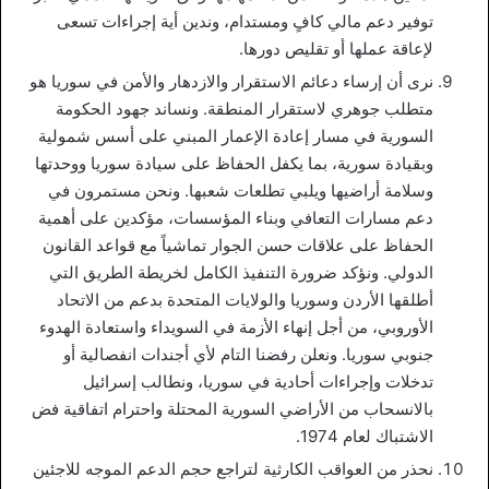
توفير دعم مالي كافٍ ومستدام، وندين أية إجراءات تسعى
لإعاقة عملها أو تقليص دورها.
نرى أن إرساء دعائم الاستقرار والازدهار والأمن في سوريا هو
متطلب جوهري لاستقرار المنطقة. ونساند جهود الحكومة
السورية في مسار إعادة الإعمار المبني على أسس شمولية
وبقيادة سورية، بما يكفل الحفاظ على سيادة سوريا ووحدتها
وسلامة أراضيها ويلبي تطلعات شعبها. ونحن مستمرون في
دعم مسارات التعافي وبناء المؤسسات، مؤكدين على أهمية
الحفاظ على علاقات حسن الجوار تماشياً مع قواعد القانون
الدولي. ونؤكد ضرورة التنفيذ الكامل لخريطة الطريق التي
أطلقها الأردن وسوريا والولايات المتحدة بدعم من الاتحاد
الأوروبي، من أجل إنهاء الأزمة في السويداء واستعادة الهدوء
جنوبي سوريا. ونعلن رفضنا التام لأي أجندات انفصالية أو
تدخلات وإجراءات أحادية في سوريا، ونطالب إسرائيل
بالانسحاب من الأراضي السورية المحتلة واحترام اتفاقية فض
الاشتباك لعام 1974.
نحذر من العواقب الكارثية لتراجع حجم الدعم الموجه للاجئين