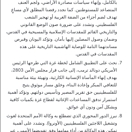
بالكامل، وإنهاء سياسات مصادرة الأراضي، ولجم العنف
المتصاعد للمستوطنين. كما نجدد رفضنا المطلق لأي مساعٍ
تهدف لضم أجزاء من الضفة الغربية أو تهجير الشعب
الفلسطيني. ونشدد على ضرورة صون الوضع القانوني
والتاريخي القائم للمقدسات الإسلامية والمسيحية في القدس،
وضمان وصول المصلين إليها بأمان. وتؤكد اليونان وقبرص
مساندتهما التامة للوصاية الهاشمية التاريخية على هذه
المقدسات في القدس.
نحث على التطبيق الشامل لخطة غزة التي طرحها الرئيس
الأمريكي دونالد ترمب، إلى جانب قرار مجلس الأمن 2803،
بهدف إنهاء المأساة الإنسانية الكارثية، وتهيئة بيئة مناسبة
للتعافي المبكر وإعادة البناء، وخلق مسار موثوق يتيح
للفلسطينيين حق تقرير المصير وتأسيس دولتهم. ونؤكد أهمية
استمرار تدفق المساعدات الإغاثية لقطاع غزة بكميات كافية
وبشكل آمن ودون أي عوائق.
نبرز الدور المحوري الذي تضطلع به وكالة الأمم المتحدة لغوث
وتشغيل اللاجئين الفلسطينيين (الأونروا). ونشدد على أهمية
تمكين هذه الوكالة من أداء مهامها وفق تفويضها الأممي، عبر