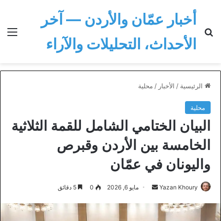
أخبار عمّان والأردن — آخر
بحث عن
الق
الأحداث، التحليلات والآراء
الرئيسية
/
الأخبار
/
محلية
محلية
البيان الختامي الشامل للقمة الثلاثية
الخامسة بين الأردن وقبرص
واليونان في عمّان
أرسل
Yazan Khoury
مايو 6, 2026
0
5 دقائق
بريدا
إلكترونيا