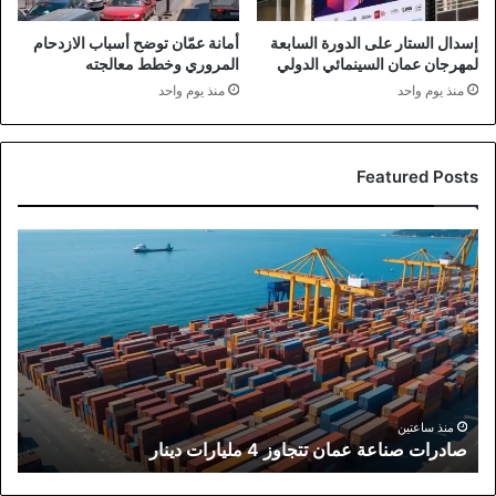
إسدال الستار على الدورة السابعة
أمانة عمّان توضح أسباب الازدحام
لمهرجان عمان السينمائي الدولي
المروري وخطط معالجته
منذ يوم واحد
منذ يوم واحد
Featured Posts
صادرات
صناعة
عمان
تتجاوز
4
مليارات
دينار
منذ ساعتين
صادرات صناعة عمان تتجاوز 4 مليارات دينار