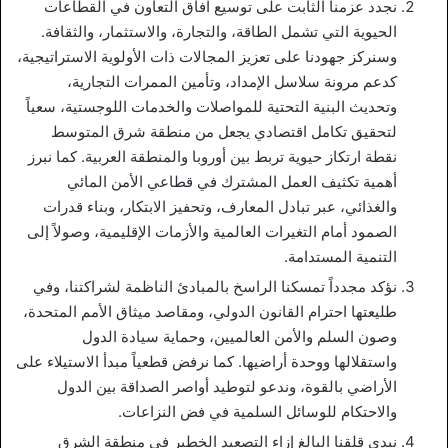
نجدد عزمنا الثابت على توسيع آفاق التعاون في القطاعات
الحيوية التي تشمل الطاقة، والتجارة، والاستثمار، والثقافة.
وسنركز جهودنا على تعزيز المجالات ذات الأولوية الاستراتيجية،
كدعم مرونة سلاسل الإمداد، وتأمين الممرات التجارية،
وتحديث البنية التحتية للمواصلات والخدمات اللوجستية، سعياً
لتحقيق تكامل اقتصادي يجعل من منطقة شرق المتوسط
نقطة ارتكاز حيوية تربط بين أوروبا والمنطقة العربية. كما نبرز
أهمية تكثيف العمل المشترك في قطاعي الأمن المائي
والغذائي، عبر تبادل المعارف، وتحفيز الابتكار، وبناء قدرات
الصمود أمام التغيرات العالمية والأزمات الإقليمية، وصولاً إلى
التنمية المستدامة.
نؤكد مجدداً تمسكنا الراسخ بالمبادئ الناظمة لشراكتنا، وفي
طليعتها احترام القانون الدولي، ومقاصد ميثاق الأمم المتحدة،
وصون السلم والأمن العالميين، وحماية سيادة الدول
واستقلالها ووحدة أراضيها. كما نرفض قطعياً مبدأ الاستيلاء على
الأراضي بالقوة، وندعو لتوطيد أواصر الصداقة بين الدول
والاحتكام للوسائل السلمية في فض النزاعات.
نبدي قلقنا البالغ إزاء التصعيد الخطير في منطقة الشرق