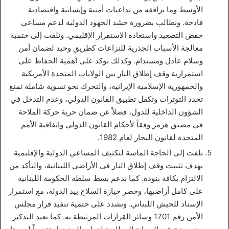
الأوسط وما يرافقه من تداعيات أمنية وإنسانية واقتصادية
فادحة. ونطالب بضرورة حشد الجهود الدولية لدعم مساعي
خفض التصعيد واستعادة الاستقرار الإقليمي. ونلفت إلى حتمية
معالجة الأسباب الجذرية للنزاعات كطريق وحيد لضمان أمن
وسلام عادل ومستدام. وكذلك نؤكد على أهمية الحفاظ على
استمرارية وقف إطلاق النار بين الولايات المتحدة الأمريكية
والجمهورية الإسلامية الإيرانية، والتحرك نحو تسوية شاملة تمنع
تجدد التوترات وتكفل تطبيق القانون الدولي، وعدم التدخل في
الشؤون الداخلية للدول، فضلاً عن ضمان حرية حركة الملاحة
في مضيق هرمز وفقاً لأحكام القانون الدولي واتفاقية الأمم
المتحدة لقانون البحار لعام 1982.
نلفت إلى الحاجة الماسة لتكثيف المساعي الدولية والإقليمية
بهدف تثبيت وقف إطلاق النار في الأراضي اللبنانية، والتأكد من
الالتزام بكافة بنوده. كما ندعم بسط سلطة الحكومة اللبنانية
على كامل أراضيها، وحصر حيازة السلاح بيد الدولة، مع استمرار
الإسناد للجيش اللبناني. ونشدد على حتمية تنفيذ قرار مجلس
الأمن رقم 1701 وسائر القرارات المرتبطة به. كما نعيد التذكير