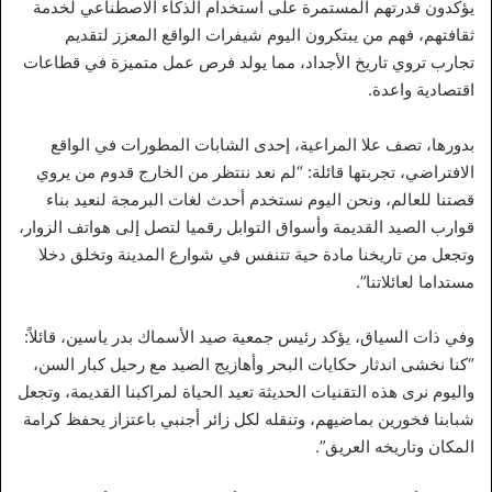
يؤكدون قدرتهم المستمرة على استخدام الذكاء الاصطناعي لخدمة
ثقافتهم، فهم من يبتكرون اليوم شيفرات الواقع المعزز لتقديم
تجارب تروي تاريخ الأجداد، مما يولد فرص عمل متميزة في قطاعات
اقتصادية واعدة.
بدورها، تصف علا المراعية، إحدى الشابات المطورات في الواقع
الافتراضي، تجربتها قائلة: “لم نعد ننتظر من الخارج قدوم من يروي
قصتنا للعالم، ونحن اليوم نستخدم أحدث لغات البرمجة لنعيد بناء
قوارب الصيد القديمة وأسواق التوابل رقميا لتصل إلى هواتف الزوار،
وتجعل من تاريخنا مادة حية تتنفس في شوارع المدينة وتخلق دخلا
مستداما لعائلاتنا”.
وفي ذات السياق، يؤكد رئيس جمعية صيد الأسماك بدر ياسين، قائلاً:
“كنا نخشى اندثار حكايات البحر وأهازيج الصيد مع رحيل كبار السن،
واليوم نرى هذه التقنيات الحديثة تعيد الحياة لمراكبنا القديمة، وتجعل
شبابنا فخورين بماضيهم، وتنقله لكل زائر أجنبي باعتزاز يحفظ كرامة
المكان وتاريخه العريق”.