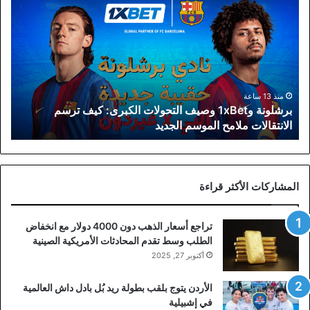
و1xBet
وصيف
التحولات
الكبرى:
كيف
ترسم
الانتقالات
منذ 13 ساعة
برشلونة و1xBet وصيف التحولات الكبرى: كيف ترسم
ملامح
الانتقالات ملامح الموسم الجديد
الموسم
الجديد
المشاركات الأكثر قراءة
تراجع أسعار الذهب دون 4000 دولار مع انخفاض
الطلب وسط تقدم المحادثات الأمريكية الصينية
أكتوبر 27, 2025
الأردن يتوج بلقب بطولة ريد بُل بادل داش العالمية
في إشبيلية