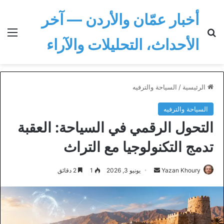
أخبار عمّان والأردن — آخر
بحث عن
الق
الأحداث، التحليلات والآراء
الرئيسية
/
السياحة والترفيه
السياحة والترفيه
التحول الرقمي في السياحة: العقبة
تدمج التكنولوجيا مع التراث
أرسل
Yazan Khoury
يونيو 3, 2026
1
2 دقائق
بريدا
إلكترونيا