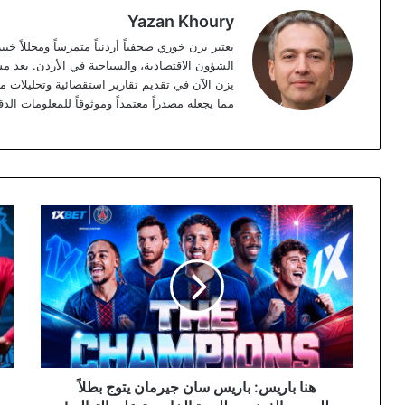
Yazan Khoury
الشؤون الاقتصادية، والسياحية في الأردن. بعد مس
مما يجعله مصدراً معتمداً وموثوقاً للمعلومات الدق
هنا
الح
باريس:
الم
باريس
الت
سان
الأخ
جيرمان
لمح
يتوج
صلا
بطلاً
قبل
للدوري
انط
الفرنسي
الم
للمرة
الع
هنا باريس: باريس سان جيرمان يتوج بطلاً
الخامسة