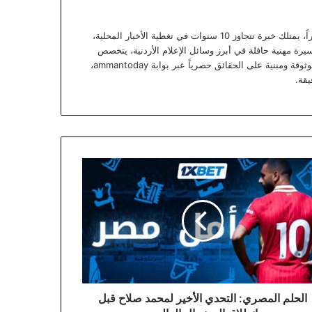
يعتبر يزن خوري صحفياً أردنياً متمرساً ومحللاً خبيراً، يمتلك خبرة تتجاوز 10 سنوات في تغطية الأخبار المحلية،
يرة مهنية حافلة في أبرز وسائل الإعلام الأردنية، يتخصص
يزن الآن في تقديم تقارير استقصائية وتحليلات موثوقة ومبنية على الحقائق حصرياً عبر بوابة ammantoday،
يقة.
لم
صري:
حدي
ير
مد
ح
لاق
ونديال
المي
الحلم المصري: التحدي الأخير لمحمد صلاح قبل