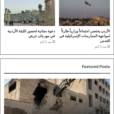
الأردن يحتضن اجتماعاً وزارياً طارئاً
دعوة مجانية لحضور الليلة الأردنية
لمواجهة الممارسات الإسرائيلية في
في مهرجان جرش
القدس
منذ 5 أيام
منذ 3 أيام
Featured Posts
انطلاق
أعمال
هدم
وإزالة
فندق
كراون
المهجور