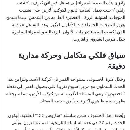
وتُعزى هذه الصبغة الحمراء إلى تفاعل فيزيائي يُعرف بـ”تشتت
رايلي”، حيث يعمل الغلاف الجوي لكوكب الأرض على تشتيت
الموجات الضوئية الزرقاء القصيرة القادمة من الشمس، بينما يسمح
بعبور الموجات الحمراء ذات الأطوال الأكبر. وهذا التفاعل هو ذاته
الذي يُكسب السماء تدرجات الألوان البرتقالية والحمراء الساحرة
خلال فترتي الشروق والغروب.
سياق فلكي متكامل وحركة مدارية
دقيقة
وخلال فترة الخسوف، سيتواجد القمر في كوكبة الأسد. ويتزامن هذا
الحدث السماوي مع مرور أسبوع تقريباً على وصول القمر إلى نقطة
“الحضيض”، وهي المسافة الأقرب له من كوكب الأرض، مما سيجعله
يظهر بحجم ظاهري أكبر نسبياً من حجمه المعتاد.
ويُصنف هذا الخسوف ضمن سلسلة “ساروس 133” الفلكية، ليكون
الحدث رقم 27 في هذه السلسلة التاريخية الممتدة لقرون. ويأتي
هذا الخسوف القمري مكملاً لمشهد فلكي آخر حدث قبل أسبوعين،