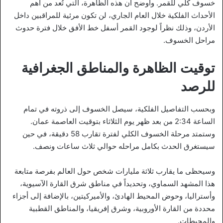
خسوف كلي للقمر. وأوضح أن هذه الظاهرة، التي تُعد من أهم
الأحداث الفلكية خلال العام الجاري، لن تكون مرئية للمراقبين داخل
الأردن، وذلك نظراً لوجود القمر أسفل خط الأفق خلال فترة حدوث
مراحل الخسوف.
توقيت الظاهرة والمناطق الجغرافية
للرصد
وبحسب التفاصيل الفلكية، سيصل الخسوف إلى ذروته في تمام
الساعة 2:34 من بعد ظهر يوم الثلاثاء بتوقيت العاصمة عمان.
وستمتد مرحلة الخسوف الكلي لفترة تقارب 58 دقيقة، في حين
سيستغرق الحدث بكامل مراحله حوالي ثلاث ساعات ونصف.
وسيحظى ما يقارب ثلاثة مليارات شخص حول العالم بفرصة متابعة
هذا المشهد السماوي، وتحديداً في مناطق شرق القارة الآسيوية،
وأستراليا، وحوض المحيط الهادئ، والأميركيتين، بالإضافة إلى أجزاء
محددة من القارة الأوروبية، وشرق إفريقيا، والمناطق القطبية
والمحيطات.