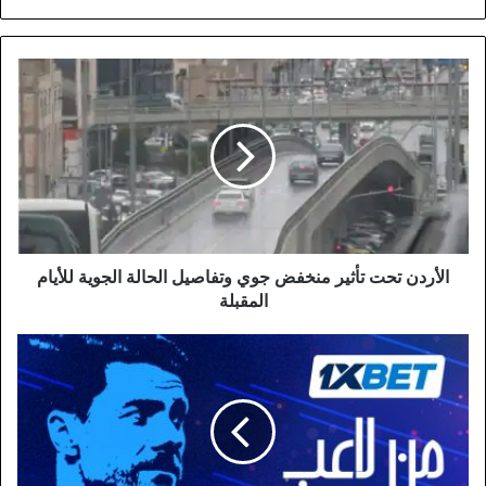
الأردن
تحت
تأثير
منخفض
جوي
وتفاصيل
الحالة
الجوية
للأيام
المقبلة
الأردن تحت تأثير منخفض جوي وتفاصيل الحالة الجوية للأيام
المقبلة
تشابي
ألونسو:
رحلة
النجم
الاستثنائي
من
الملاعب