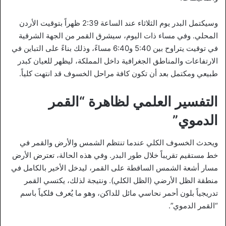
وسيكتمل البدر يوم الثلاثاء عند الساعة 2:39 ظهراً بتوقيت الأردن
المحلي. وفي مساء ذات اليوم، سيشرق القمر من الجهة الشرقية
في توقيت يتراوح بين 5:40 و6:40 مساءً، وذلك بناءً على التباين في
الارتفاعات والمناطق الجغرافية داخل المملكة، ليظهر للعيان كبدر
طبيعي ومكتمل بعد أن تكون كافة مراحل الخسوف قد انتهت كلياً.
التفسير العلمي لظاهرة “القمر
الدموي”
ويحدث الخسوف الكلي عندما تنتظم الشمس والأرض والقمر في
خط مستقيم تقريباً خلال طور البدر. وفي هذه الحالة، تعترض الأرض
مسار أشعة الشمس الساقطة على القمر، ليدخل الأخير بالكامل في
منطقة الظل الأرضي (الظل الكلي). ونتيجة لذلك، يكتسي القمر
تدريجياً بلون أحمر نحاسي مائل للداكن، وهو ما يُعرف فلكياً باسم
“القمر الدموي”.