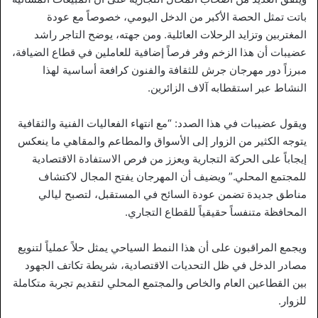
باتت تمثل الحصة الأكبر من الدخل اليومي، خصوصاً مع عودة
المغتربين وتزايد الرحلات العائلية. ومن جهته، يوضح التاجر راشد
عضيبات أن هذا الزخم وفر فرصاً إضافية للعاملين في قطاع الضيافة،
مبرزاً دور مهرجان جرش للثقافة والفنون كرافعة أساسية لهذا
النشاط عبر استقطابه آلاف الزائرين.
ويقول عضيبات في هذا الصدد: “مع انتهاء الفعاليات الفنية والثقافية
يتوجه الكثير من الزوار إلى الأسواق والمطاعم والمقاهي ما ينعكس
إيجاباً على الحركة التجارية ويعزز من فرص الاستفادة الاقتصادية
للمجتمع المحلي.” ويضيف أن المهرجان يفتح المجال لاكتشاف
مناطق جديدة تضمن عودة السائح في المستقبل، لتصبح ليالي
المحافظة متنفساً حقيقياً للقطاع التجاري.
ويجمع المراقبون على أن هذا النمط السياحي يمثل حلاً عملياً لتنويع
مصادر الدخل في ظل التحديات الاقتصادية، شريطة تكاتف الجهود
بين القطاعين العام والخاص والمجتمع المحلي لتقديم تجربة متكاملة
للزوار.