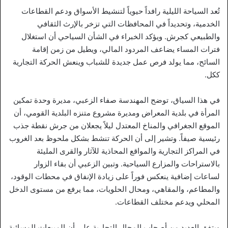
تُعد السياحة الليلية رافداً حيوياً لتنشيط الأسواق ودعم القطاعات
الخدمية، وتحديداً في المحافظات التي تزخر بالإرث الثقافي
والطبيعي كجرش. ويؤكد الخبراء في الشأن السياحي أن استغلال
فترات المساء يضاعف المردود المالي، ويطيل من زمن إقامة
السائح، مما يولد فرص عمل جديدة للشباب وينعش الحركة التجارية
ككل.
في هذا السياق، توضح المهندسة صفاء الزعبي، مديرة وحدة تمكين
المرأة في بلدية المعراض ومديرة مشروع متنزه البلدية القومي، أن
الموقع الجغرافي والمناخ المعتدل ليلاً يجعلان من جرش نقطة جذب
رئيسية صيفاً. وتشير إلى أن الحركة تنشط بشكل ملحوظ بعد الغروب
في المراكز التجارية والمواقع المحاذية للآثار والقرى المليئة
بالاستراحات والمزارع السياحية. وتبين الزعبي أن بقاء الزوار
لساعات إضافية ينعكس فوراً على زيادة الإنفاق في محطات الوقود،
والمطاعم، والمقاهي، ومحال الحلويات، مما يرفع من مستوى الدخل
المحلي ويدعم مختلف القطاعات.
ويتفق العديد من أصحاب المحال التجارية على أن المبيعات المسائية