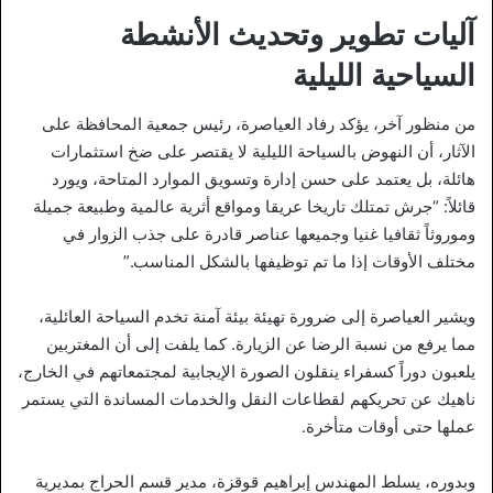
آليات تطوير وتحديث الأنشطة
السياحية الليلية
من منظور آخر، يؤكد رفاد العياصرة، رئيس جمعية المحافظة على
الآثار، أن النهوض بالسياحة الليلية لا يقتصر على ضخ استثمارات
هائلة، بل يعتمد على حسن إدارة وتسويق الموارد المتاحة، ويورد
قائلاً: “جرش تمتلك تاريخا عريقا ومواقع أثرية عالمية وطبيعة جميلة
وموروثاً ثقافيا غنيا وجميعها عناصر قادرة على جذب الزوار في
مختلف الأوقات إذا ما تم توظيفها بالشكل المناسب.”
ويشير العياصرة إلى ضرورة تهيئة بيئة آمنة تخدم السياحة العائلية،
مما يرفع من نسبة الرضا عن الزيارة. كما يلفت إلى أن المغتربين
يلعبون دوراً كسفراء ينقلون الصورة الإيجابية لمجتمعاتهم في الخارج،
ناهيك عن تحريكهم لقطاعات النقل والخدمات المساندة التي يستمر
عملها حتى أوقات متأخرة.
وبدوره، يسلط المهندس إبراهيم قوقزة، مدير قسم الحراج بمديرية