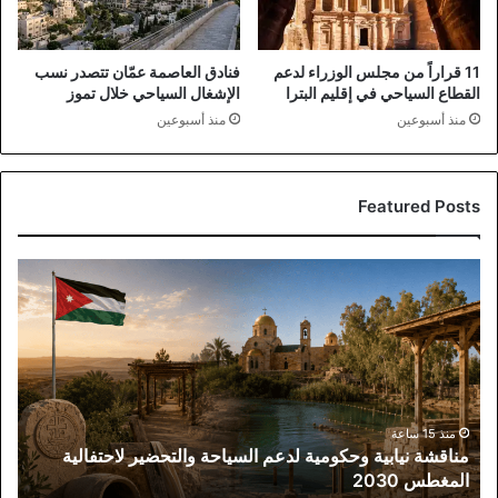
11 قراراً من مجلس الوزراء لدعم
فنادق العاصمة عمّان تتصدر نسب
القطاع السياحي في إقليم البترا
الإشغال السياحي خلال تموز
منذ أسبوعين
منذ أسبوعين
Featured Posts
مناقشة
نيابية
وحكومية
لدعم
السياحة
والتحضير
لاحتفالية
المغطس
منذ 15 ساعة
مناقشة نيابية وحكومية لدعم السياحة والتحضير لاحتفالية
2030
المغطس 2030