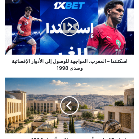
اسكتلندا
–
المغرب.
المواجهة
للوصول
إلى
الأدوار
الإقصائية
وصدى
1998
اسكتلندا – المغرب. المواجهة للوصول إلى الأدوار الإقصائية
وصدى 1998
إدراج
15
جامعة
أردنية
ضمن
قائمة
أفضل
1500
مؤسسة