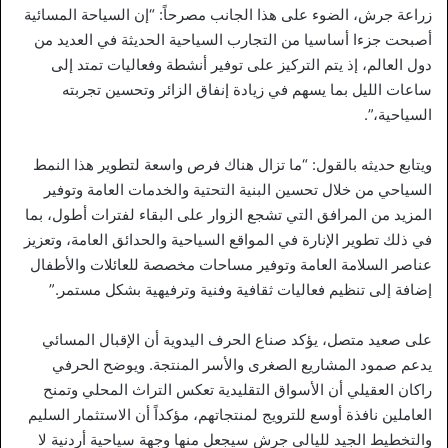
زراعة جرش، الضوء على هذا الجانب مصرحاً: “إن السياحة المسائية
أصبحت جزءا أساسيا من التجارب السياحية الحديثة في العديد من
دول العالم، إذ يتم التركيز على توفير أنشطة وفعاليات تمتد إلى
ساعات الليل بما يسهم في زيادة إنفاق الزائر وتحسين تجربته
السياحية،”.
ويتابع حديثه بالقول: “ما تزال هناك فرص واسعة لتطوير هذا النمط
السياحي من خلال تحسين البنية التحتية والخدمات العامة وتوفير
المزيد من المرافق التي تشجع الزوار على البقاء لفترات أطول، بما
في ذلك تطوير الإنارة في المواقع السياحية والحدائق العامة، وتعزيز
عناصر السلامة العامة وتوفير مساحات مخصصة للعائلات والأطفال
إضافة إلى تنظيم فعاليات ثقافية وفنية وترفيهية بشكل مستمر.”
على صعيد متصل، يؤكد صناع الحرف اليدوية أن الإقبال المسائي
يدعم صمود المشاريع الصغرى والأسر المنتجة. ويوضح الحرفي
راكان العقيلي أن الأسواق التقليدية تعكس التراث المحلي وتمنح
العاملين نافذة أوسع للترويج لمنتجاتهم، مؤكداً أن الاستثمار السليم
والتخطيط الجيد لليالي جرش سيجعل منها وجهة سياحية أردنية لا