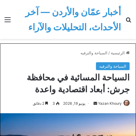
أخبار عمّان والأردن — آخر
بحث عن
الق
الأحداث، التحليلات والآراء
الرئيسية
/
السياحة والترفيه
السياحة والترفيه
السياحة المسائية في محافظة
جرش: أبعاد اقتصادية واعدة
أرسل
Yazan Khoury
يونيو 19, 2026
3
2 دقائق
بريدا
إلكترونيا