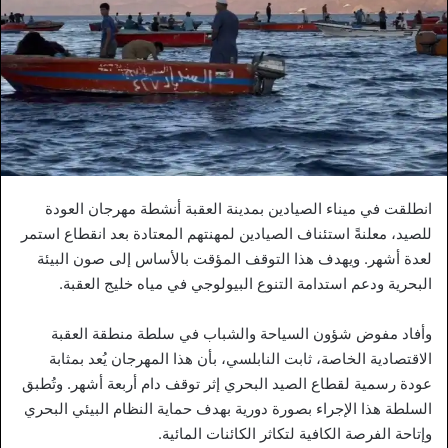
انطلقت في ميناء الصيادين بمدينة العقبة أنشطة مهرجان العودة
للصيد، معلنةً استئناف الصيادين لمهنتهم المعتادة بعد انقطاع استمر
لعدة أشهر. ويهدف هذا التوقف المؤقت بالأساس إلى صون البيئة
البحرية ودعم استدامة التنوع البيولوجي في مياه خليج العقبة.
وأفاد مفوض شؤون السياحة والشباب في سلطة منطقة العقبة
الاقتصادية الخاصة، ثابت النابلسي، بأن هذا المهرجان يُعد بمثابة
عودة رسمية لقطاع الصيد البحري إثر توقف دام أربعة أشهر. وتُطبق
السلطة هذا الإجراء بصورة دورية بهدف حماية النظام البيئي البحري
وإتاحة الفرصة الكافية لتكاثر الكائنات المائية.