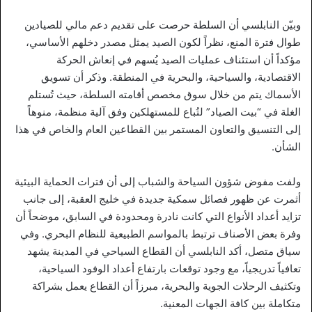
وبيّن النابلسي أن السلطة حرصت على تقديم دعم مالي للصيادين
طوال فترة المنع، نظراً لكون الصيد يمثل مصدر دخلهم الأساسي،
مؤكداً أن استئناف عمليات الصيد يُسهم في إنعاش الحركة
الاقتصادية، والسياحية، والبحرية في المنطقة. وذكر أن تسويق
الأسماك يتم من خلال سوق مخصص أقامته السلطة، حيث تُستلم
الغلة في “بيت الصياد” لتُباع للمستهلكين وفق آلية منظمة، منوهاً
إلى التنسيق والتعاون المستمر بين القطاعين العام والخاص في هذا
الشأن.
ولفت مفوض شؤون السياحة والشباب إلى أن فترات الحماية البيئية
أثمرت عن ظهور فصائل سمكية جديدة في خليج العقبة، إلى جانب
تزايد أعداد الأنواع التي كانت نادرة ومحدودة في السابق، موضحاً أن
وفرة بعض الأصناف ترتبط بالمواسم الطبيعية للنظام البحري. وفي
سياق متصل، أكد النابلسي أن القطاع السياحي في المدينة يشهد
تعافياً تدريجياً، مع وجود توقعات بارتفاع أعداد الوفود السياحية،
وتكثيف الرحلات الجوية والبحرية، مبرزاً أن القطاع يعمل بشراكة
متكاملة بين كافة الجهات المعنية.