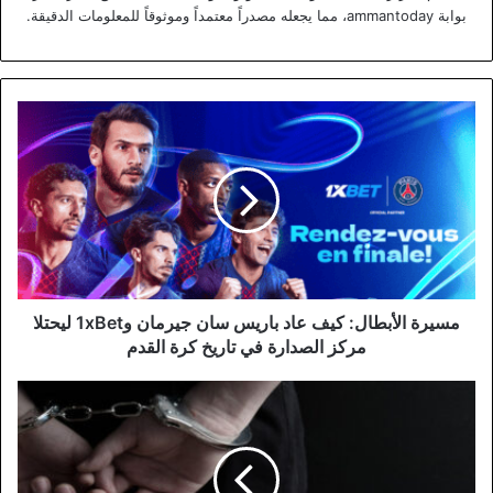
بوابة ammantoday، مما يجعله مصدراً معتمداً وموثوقاً للمعلومات الدقيقة.
مسيرة
الأبطال:
كيف
عاد
باريس
سان
جيرمان
و1xBet
ليحتلا
مركز
مسيرة الأبطال: كيف عاد باريس سان جيرمان و1xBet ليحتلا
الصدارة
مركز الصدارة في تاريخ كرة القدم
في
تاريخ
إلقاء
كرة
القبض
القدم
على
شاب
مضطرب