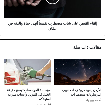
نفسياً
أنهى
حياة
والدته
في
إلقاء القبض على شاب مضطرب نفسياً أنهى حياة والدته في
عمّان
عمّان
مقالات ذات صلة
الأردن يشهد ذروة زخات شهب
مؤسسة المواصفات توضح حقيقة
البرشاويات منتصف آب
الخلل في البنزين وأسباب سرعة
استهلاكه
منذ يوم واحد
منذ يومين