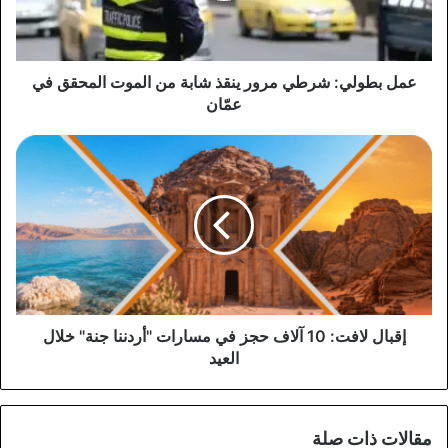
من
الموت
المحقق
في
عمل بطولي: شرطي مرور ينقذ شابة من الموت المحقق في
عمّان
عمّان
إقبال
لافت:
10
آلاف
حجز
في
مسارات
"أردننا
جنة"
خلال
إقبال لافت: 10 آلاف حجز في مسارات "أردننا جنة" خلال
العيد
العيد
مقالات ذات صلة