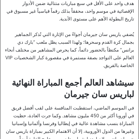
هدف واحد على الأقل في سبع مباريات متتالية ضمن الأدوار
الإقصائية في موسم واحد، محققاً بذلك رقماً قياسياً غير مسبوق في
تاريخ البطولة الأهم على مستوى الأندية.
يُضفي باريس سان جيرمان أجواءً من الإثارة التي تُذكر الجماهير
بجمال كرة القدم وسحرها؛ ولهذا السبب يظل ملعب “بارك دي
برانس” مكتظاً بالحضور دائماً، كما يحرص المشاهير من مختلف أنحاء
العالم على التواجد بصفة مستمرة في مقصورة كبار الشخصيات VIP
الخاصة بالفريق.
سيشاهد العالم أجمع المباراة النهائية
لباريس سان جيرمان
في الموسم الماضي، استقطبت المنافسة على لقب أفضل فريق
في أوروبا أكثر من 450 مليون مشاهد. وكما جرت العادة، حظيت
المباراة بنسب مشاهدة عالية في إيطاليا وفرنسا وألمانيا وإسبانيا
وغيرها من الدول الأوروبية، إلا أن الاهتمام الكبير بمباراة باريس سان
جيرمان وإنتر ميلان امتد ليشمل متابعين من خارج القارة أيضاً.