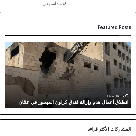
منذ أسبوعين
Featured Posts
انطلاق
أعمال
هدم
وإزالة
فندق
كراون
المهجور
في
عمّان
منذ 14 ساعة
انطلاق أعمال هدم وإزالة فندق كراون المهجور في عمّان
المشاركات الأكثر قراءة