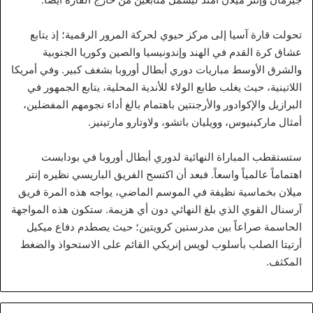
تحولت قارة آسيا إلى مركز حيوي لحركة المرور الرقمية؛ إذ يتابع
عشاق كرة القدم في الهند وإندونيسيا والصين وكوريا الجنوبية
والشرق الأوسط مباريات دوري أبطال أوروبا بشغف كبير. وفي أمريكا
اللاتينية، حيث يغلب طابع الولاء للأندية المحلية، يتابع الجمهور في
البرازيل والإكوادور والأرجنتين باهتمام بالغ أداء نجومهم المفضلين،
أمثال ماركينيوس، وويليان باتشو، ولاوتارو مارتينيز.
ستستقطب المباراة النهائية لدوري أبطال أوروبا في بودابست
اهتماماً عالمياً واسعاً. فبعد أن اكتسح الفريق الباريسي نظيره إنتر
ميلان بخماسية نظيفة في الموسم الماضي، يواجه هذه المرة فريق
آرسنال القوي الذي بلغ النهائي دون أي هزيمة. ستكون هذه المواجهة
الحاسمة صراعاً بين مدرستين كرويتين؛ حيث يصطدم دفاع ميكيل
أرتيتا الصلب بأسلوب لويس إنريكي القائم على الاستحواذ والضغط
المكثف.