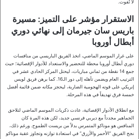
لا تُفوت.
الاستقرار مؤشر على التميز: مسيرة
باريس سان جيرمان إلى نهائي دوري
أبطال أوروبا
على غرار الموسم الماضي، اتخذ الفريق الباريسي من منافسات
دوري أبطال أوروبا محطة للتحضير والاستعداد للأدوار الإقصائية؛ حيث
جمع 14 نقطة من ثماني مباريات، ليحتل المركز الحادي عشر في
الترتيب العام ويضمن تأهله إلى دور الـ16. كما برهن فريق لويس
إنريكي على قوته الهجومية الضاربة، ليحجز مكانه ضمن قائمة أفضل
خمسة فرق تهديفاً في هذه المرحلة.
مع انطلاق الأدوار الإقصائية، عادت ذكريات الموسم الماضي لتلاحق
الجماهير مجدداً مع ديربي فرنسي جديد، لكن هذه المرة كان
المنافس هو موناكو المتمرس بدلاً من بريست الطموح. ورغم ذلك،
نجح الفريق “الأحمر والأزرق” في استعادة توازنه وتجاوز عقبة موناكو