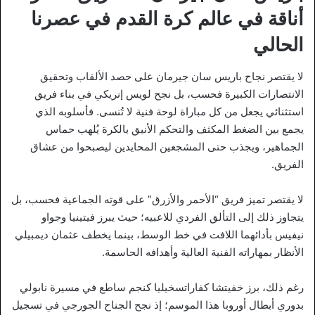
أناقة في عالم كرة القدم في عصرنا
الحالي
لا يقتصر نجاح باريس سان جيرمان على حصد الألقاب وتحقيق
الانتصارات الكبيرة فحسب، بل نجح لويس إنريكي في بناء فريق
استثنائي يجعل من كل مباراة لوحة فنية لا تُنسى. فأسلوبه الذي
يجمع بين الضغط المكثف والتحكم الأنيق بالكرة يُلهب حماس
الجماهير، ويجذب حتى المشجعين المحايدين ليصبحوا من عشاق
الفريق.
لا يقتصر تميز فريق “الأحمر والأزرق” على قوته الجماعية فحسب، بل
يتجاوز ذلك إلى التألق الفردي للاعبيه؛ حيث يبرز فيتينيا وجواو
نيفيس بأدائهما اللافت في خط الوسط، بينما يخطف عثمان ديمبيلي
الأنظار بمهاراته الفنية العالية وأهدافه الحاسمة.
رغم ذلك، برز خفيتشا كفاراتسخيليا كنجم ساطع في مسيرة نابولي
بدوري أبطال أوروبا هذا الموسم؛ إذ نجح الجناح الجورجي في تسجيل