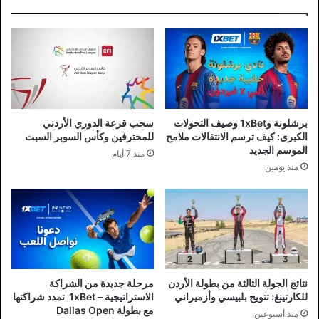
برشلونة و1xBet وصيف التحولات
سحب قرعة الدوري الأردني
الكبرى: كيف ترسم الانتقالات ملامح
للمحترفين وكأس السوبر السبت
الموسم الجديد
منذ 7 أيام
منذ يومين
نتائج الجولة الثالثة من بطولة الأردن
مرحلة جديدة من الشراكة
للكارتينغ: تتويج بلبيسي وأزميراني
الاستراتيجية – 1xBet تمدد شراكتها
مع بطولة Dallas Open
منذ أسبوعين