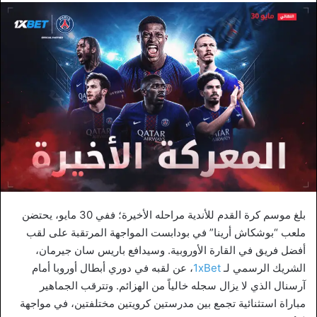
إلكترونيا
بلغ موسم كرة القدم للأندية مراحله الأخيرة؛ ففي 30 مايو، يحتضن
ملعب “بوشكاش أرينا” في بودابست المواجهة المرتقبة على لقب
أفضل فريق في القارة الأوروبية. وسيدافع باريس سان جيرمان،
الشريك الرسمي لـ
1xBet
، عن لقبه في دوري أبطال أوروبا أمام
آرسنال الذي لا يزال سجله خالياً من الهزائم. وتترقب الجماهير
مباراة استثنائية تجمع بين مدرستين كرويتين مختلفتين، في مواجهة