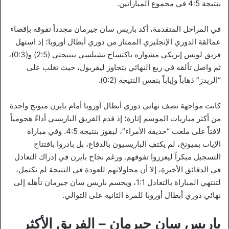
بنتيجة 4:5 في مجموع المباراتين.
في المراحل المتقدمة، أكد باريس سان جيرمان مجدداً تفوقه بإقصاء
عمالقة الدوري الإنجليزي الممتاز من دوري أبطال أوروبا؛ إذ استهل
فريق لويس إنريكي مشواره باكتساح تشيلسي بنتيجتي (2:5) و(0:3)،
ثم واصل تألقه في ربع النهائي بتجاوز ليفربول، حيث تغلب على
“الريدز” ذهاباً وإياباً بنفس النتيجة (0:2).
كانت مواجهة نصف نهائي دوري أبطال أوروبا أمام بايرن ميونخ واحدة
من أكثر مباريات الموسم إثارة؛ إذ قدم الفريق الباريسي أداءً هجومياً
لافتاً على ملعب “حديقة الأمراء”، ليفوز بنتيجة 4:5. وفي مباراة
الإياب بميونخ، لم يكتفِ الباريسيون بالدفاع، بل بادروا بافتتاح
التسجيل مبكراً ليعززوا تفوقهم. ورغم نجاح بايرن في إدراك التعادل
في الدقائق الأخيرة، إلا أن محاولاتهم للعودة في النتيجة لم تكتمل،
لتنتهي المباراة بالتعادل 1:1، ويحسم باريس سان جيرمان تأهله إلى
نهائي دوري أبطال أوروبا للمرة الثانية على التوالي.
باريس سان جيرمان – الفريق الأكثر