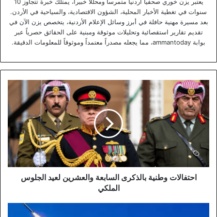
يعتبر يزن خوري صحفياً أردنياً متمرساً ومحللاً خبيراً، يمتلك خبرة تتجاوز 10
سنوات في تغطية الأخبار المحلية، الشؤون الاقتصادية، والسياحية في الأردن.
بعد مسيرة مهنية حافلة في أبرز وسائل الإعلام الأردنية، يتخصص يزن الآن في
تقديم تقارير استقصائية وتحليلات موثوقة ومبنية على الحقائق حصرياً عبر
بوابة ammantoday، مما يجعله مصدراً معتمداً وموثوقاً للمعلومات الدقيقة.
احتفالات
وطنية
بالذكرى
السابعة
والعشرين
لعيد
الجلوس
الملكي
احتفالات وطنية بالذكرى السابعة والعشرين لعيد الجلوس
الملكي
الجيش