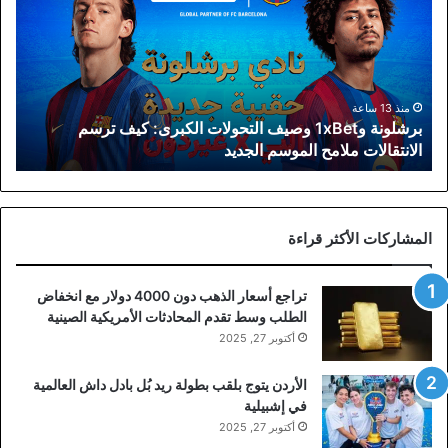
وصيف
التحولات
الكبرى:
كيف
ترسم
الانتقالات
منذ 13 ساعة
برشلونة و1xBet وصيف التحولات الكبرى: كيف ترسم
ملامح
الانتقالات ملامح الموسم الجديد
الموسم
الجديد
المشاركات الأكثر قراءة
تراجع أسعار الذهب دون 4000 دولار مع انخفاض
الطلب وسط تقدم المحادثات الأمريكية الصينية
أكتوبر 27, 2025
الأردن يتوج بلقب بطولة ريد بُل بادل داش العالمية
في إشبيلية
أكتوبر 27, 2025