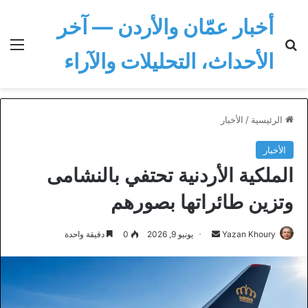
أخبار عمّان والأردن — آخر
بحث عن
الق
الأحداث، التحليلات والآراء
الرئيسية
/
الأخبار
الأخبار
الملكية الأردنية تحتفي بالنشامى
وتزين طائراتها بصورهم
أرسل
Yazan Khoury
يونيو 9, 2026
0
دقيقة واحدة
بريدا
إلكترونيا