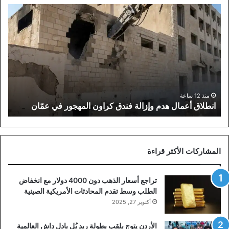
انطلاق
أعمال
هدم
وإزالة
فندق
كراون
المهجور
في
عمّان
منذ 12 ساعة
انطلاق أعمال هدم وإزالة فندق كراون المهجور في عمّان
المشاركات الأكثر قراءة
تراجع أسعار الذهب دون 4000 دولار مع انخفاض
الطلب وسط تقدم المحادثات الأمريكية الصينية
أكتوبر 27, 2025
الأردن يتوج بلقب بطولة ريد بُل بادل داش العالمية