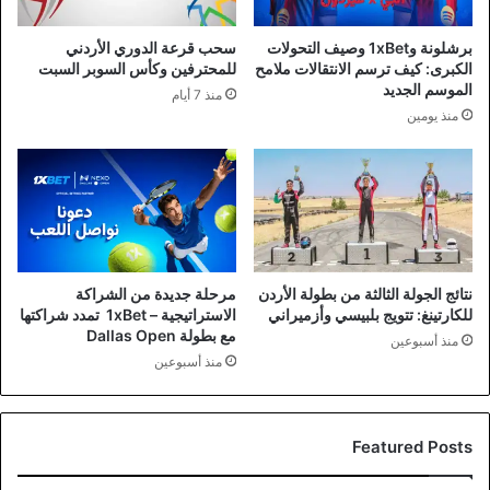
برشلونة و1xBet وصيف التحولات
سحب قرعة الدوري الأردني
الكبرى: كيف ترسم الانتقالات ملامح
للمحترفين وكأس السوبر السبت
الموسم الجديد
منذ 7 أيام
منذ يومين
نتائج الجولة الثالثة من بطولة الأردن
مرحلة جديدة من الشراكة
للكارتينغ: تتويج بلبيسي وأزميراني
الاستراتيجية – 1xBet تمدد شراكتها
مع بطولة Dallas Open
منذ أسبوعين
منذ أسبوعين
Featured Posts