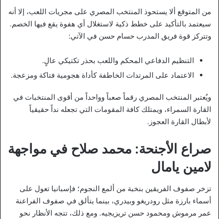
من المتوقع ألا يستحوذ المنتخب المصري على مجريات اللعب، إلا أنه
سيعتمد بالتأكيد على خطط ذكية لاستغلال أي هفوة يقع فيها الخصم.
وتتركز قوة فريق المدرب حسام حسن في الآتي:
التنظيم الدفاعي المحكم واللعب بحذر تكتيكي عالٍ.
الاعتماد على المرتدات الخاطفة كأداة هجومية فتاكة ومزعجة.
ويُعتبر المنتخب المصري رقماً صعباً وواحداً من أقوى المنتخبات في
القارة السمراء، ويمتلك كافة المقومات التي تجعله نداً حقيقياً
لأبطال القارة العجوز.
صراع الأجنحة: محمد صلاح في مواجهة
لامين يامال
تزخر صفوف الفريقين بنخبة من ألمع النجوم؛ فإسبانيا تعول على
أسماء بارزة مثل رودريغو وبيدري، بينما يتألق في صفوف الفراعنة
عمر مرموش ومحمود حسن تريزيجيه. ومع ذلك، تتجه الأنظار نحو