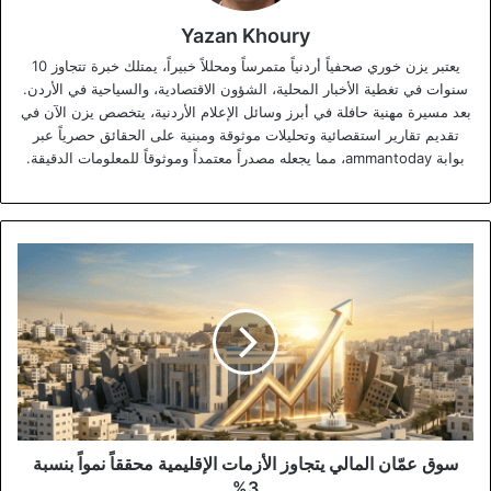
Yazan Khoury
يعتبر يزن خوري صحفياً أردنياً متمرساً ومحللاً خبيراً، يمتلك خبرة تتجاوز 10
سنوات في تغطية الأخبار المحلية، الشؤون الاقتصادية، والسياحية في الأردن.
بعد مسيرة مهنية حافلة في أبرز وسائل الإعلام الأردنية، يتخصص يزن الآن في
تقديم تقارير استقصائية وتحليلات موثوقة ومبنية على الحقائق حصرياً عبر
بوابة ammantoday، مما يجعله مصدراً معتمداً وموثوقاً للمعلومات الدقيقة.
سوق
عمّان
المالي
يتجاوز
الأزمات
الإقليمية
محققاً
نمواً
بنسبة
3%
سوق عمّان المالي يتجاوز الأزمات الإقليمية محققاً نمواً بنسبة
3%