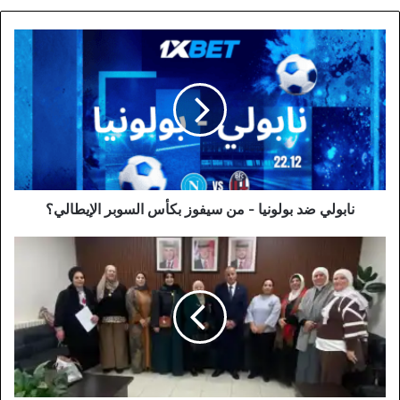
نابولي
ضد
بولونيا
-
من
سيفوز
بكأس
السوبر
الإيطالي؟
نابولي ضد بولونيا - من سيفوز بكأس السوبر الإيطالي؟
نحو
تعزيز
المشاركة
المجتمعية:
إطلاق
مبادرة
"ملتقى
شمال
عمّان"