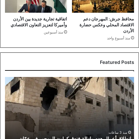
محافظ جرش: المهرجان دعم
اتفاقية تجارية جديدة بين الأردن
الاقتصاد المحلي وعكس حضارة
وأميركا لتعزيز التعاون الاقتصادي
الأردن
منذ أسبوعين
منذ أسبوع واحد
Featured Posts
انطلاق
أعمال
هدم
وإزالة
فندق
كراون
المهجور
في
عمّان
منذ 3 ساعات
انطلاق أعمال هدم وإزالة فندق كراون المهجور في عمّان