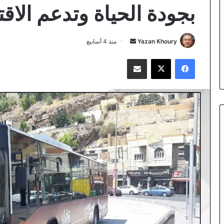
بجودة الحياة وتدعم الاق
أرسل
Yazan Khoury
منذ 4 أسابيع
بريدا
فيسبوك
‫X
مشاركة عبر البريد
إلكترونيا