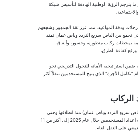
ا يترجم الرؤية الوطنية الهادفة لتأسيس شبكة
الاجتماعية.
لات ودقة المواعيد، مما عزز ثقة الجمهور وشجعهم
تي تجمع بين الباص سريع التردد وباص عمان تمتد
ر 41 مساراً، وتشغلها 322 حافلة، مدعومة بمحطات ركاب متطورة، وجسور، وأنفاق،
رفع كفاءة الطرق.
لخدمة الفعلية ضمن استراتيجية الأمانة للتحول التدريجي نحو
 “تكامل الأجرة” الذي يتيح للمستخدمين تنقلاً أكثر
 الركاب
ص سريع التردد وباص عمان) منذ انطلاقها وحتى
منتصف العام الجاري تجاوز 109.6 مليون راكب، في حين تضاعف أعداد المستخدمين خلال عام 2025 إلى أكثر من 11