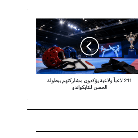
ً
عبة
دون
ركتهم
ولة
سن
يكواندو
211 لاعباً ولاعبة يؤكدون مشاركتهم ببطولة
الحسن للتايكواندو