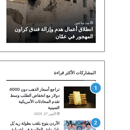
وإزالة
فندق
كراون
المهجور
منذ ساعتين
في
انطلاق أعمال هدم وإزالة فندق كراون
عمّان
المهجور في عمّان
المشاركات الأكثر قراءة
تراجع أسعار الذهب دون 4000
دولار مع انخفاض الطلب وسط
تقدم المحادثات الأمريكية
الصينية
أكتوبر 27, 2025
الأردن يتوج بلقب بطولة ريد بُل
بادل داش العالمية في إشبيلية