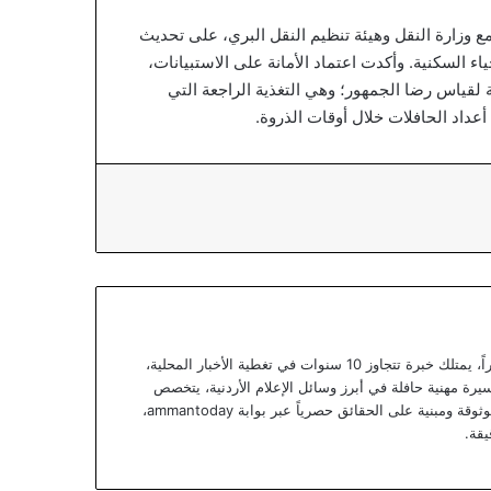
 مع وزارة النقل وهيئة تنظيم النقل البري، على تحديث
 السكنية. وأكدت اعتماد الأمانة على الاستبيانات،
لقياس رضا الجمهور؛ وهي التغذية الراجعة التي
داد الحافلات خلال أوقات الذروة.
يعتبر يزن خوري صحفياً أردنياً متمرساً ومحللاً خبيراً، يمتلك خبرة تتجاوز 10 سنوات في تغطية الأخبار المحلية،
يرة مهنية حافلة في أبرز وسائل الإعلام الأردنية، يتخصص
يزن الآن في تقديم تقارير استقصائية وتحليلات موثوقة ومبنية على الحقائق حصرياً عبر بوابة ammantoday،
يقة.