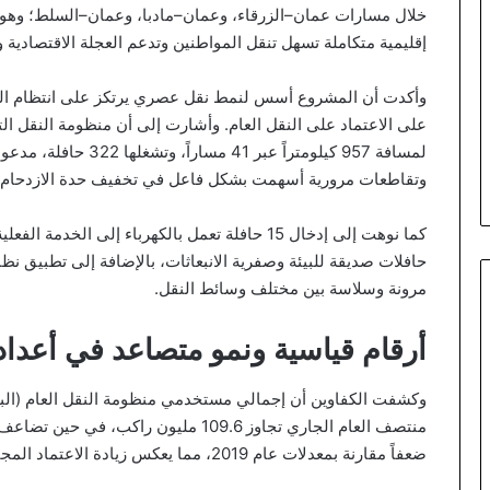
خلال مسارات عمان–الزرقاء، وعمان–مادبا، وعمان–السلط؛ وهو م
إقليمية متكاملة تسهل تنقل المواطنين وتدعم العجلة الاقتصادية و
وأكدت أن المشروع أسس لنمط نقل عصري يرتكز على انتظام الرح
على الاعتماد على النقل العام. وأشارت إلى أن منظومة النقل ال
لمسافة 957 كيلومتراً عب
وتقاطعات مرورية أسهمت بشكل فاعل في تخفيف حدة الازدحام و
كما نوهت إلى إدخال 15 حافلة تعمل بالكهرباء إلى ا
حافلات صديقة للبيئة وصفرية الانبعاثات، بالإضافة إلى تطبيق نظام
مرونة وسلاسة بين مختلف وسائط النقل.
أرقام قياسية ونمو متصاعد في أعداد
وكشفت الكفاوين أن إجمالي مستخدمي منظومة النقل العام (البا
ضعفاً مقارنة بمعدلات عام 2019، مما يعكس زيادة الاعتماد المجتمعي على النقل العام.