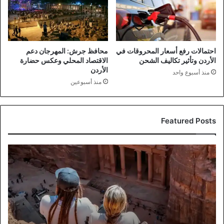
احتمالات رفع أسعار المحروقات في
محافظ جرش: المهرجان دعم
الأردن وتأثير تكاليف الشحن
الاقتصاد المحلي وعكس حضارة
الأردن
منذ أسبوع واحد
منذ أسبوعين
Featured Posts
إيرادات
السياحة
الأردنية
تبلغ
2.47
مليار
دينار
بنصف