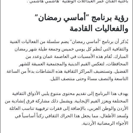
بأغنية الفنان عمر العبداللات الوطنية “هاشمي هاشمي”.
رؤية برنامج “أماسي رمضان”
والفعاليات القادمة
يُذكر أن برنامج “أماسي رمضان” يضم سلسلة من الفعاليات الفنية
والثقافية التي تُنظم كل يومي خميس وجمعة طيلة شهر رمضان
المبارك. تُقام هذه الأمسيات في العاصمة عمان وعدد من
المحافظات، لتعكس القيم الدينية والمجتمعية العميقة للشهر
الفضيل. وتستضيف المراكز الثقافية هذه النشاطات بدءاً من الساعة
التاسعة والنصف مساءً وحتى منتصف الليل.
يهدف هذا البرنامج إلى تقديم محتوى متنوع يلبي الأذواق الثقافية
المختلفة ويعزز القيم الإيجابية. ويشمل ذلك مشاركة فرق إنشادية من
الأردن والوطن العربي، بالإضافة إلى فقرات ترفيهية تناسب العائلة
وتُسعد الأطفال، مما يجعل هذا الحراك الثقافي ركناً أساسياً في
الأجواء الرمضانية الأردنية.