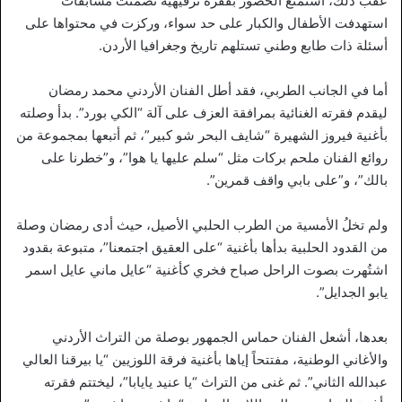
عقب ذلك، استمتع الحضور بفقرة ترفيهية تضمنت مسابقات
استهدفت الأطفال والكبار على حد سواء، وركزت في محتواها على
أسئلة ذات طابع وطني تستلهم تاريخ وجغرافيا الأردن.
أما في الجانب الطربي، فقد أطل الفنان الأردني محمد رمضان
ليقدم فقرته الغنائية بمرافقة العزف على آلة “الكي بورد”. بدأ وصلته
بأغنية فيروز الشهيرة “شايف البحر شو كبير”، ثم أتبعها بمجموعة من
روائع الفنان ملحم بركات مثل “سلم عليها يا هوا”، و”خطرنا على
بالك”، و”على بابي واقف قمرين”.
ولم تخلُ الأمسية من الطرب الحلبي الأصيل، حيث أدى رمضان وصلة
من القدود الحلبية بدأها بأغنية “على العقيق اجتمعنا”، متبوعة بقدود
اشتُهرت بصوت الراحل صباح فخري كأغنية “عايل ماني عايل اسمر
يابو الجدايل”.
بعدها، أشعل الفنان حماس الجمهور بوصلة من التراث الأردني
والأغاني الوطنية، مفتتحاً إياها بأغنية فرقة اللوزيين “يا بيرقنا العالي
عبدالله الثاني”. ثم غنى من التراث “يا عنيد يايابا”، ليختتم فقرته