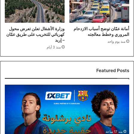
أمانة عمّان توضح أسباب الازدحام
وزارة الأشغال تعلن تعرض محول
المروري وخطط معالجته
كهربائي للتخريب على طريق عمّان
– إربد
منذ يوم واحد
منذ 3 أيام
Featured Posts
برشلونة
و1xBet
وصيف
التحولات
الكبرى:
كيف
ترسم
الانتقالات
منذ 17 ساعة