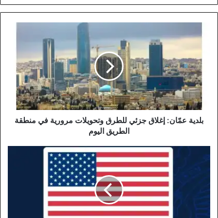
بلدية
عمّان:
إغلاق
جزئي
للطرق
وتحويلات
مرورية
في
منطقة
الطريق
بلدية عمّان: إغلاق جزئي للطرق وتحويلات مرورية في منطقة
اليوم
الطريق اليوم
إعلان
هام
من
السفارة
الأمريكية
في
الأردن