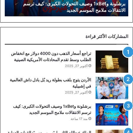
برشلونة و1xBet وصيف التحولات الكبرى: كيف ترسم
ملامح
الانتقالات ملامح الموسم الجديد
الموسم
الجديد
المشاركات الأكثر قراءة
تراجع أسعار الذهب دون 4000 دولار مع انخفاض
الطلب وسط تقدم المحادثات الأمريكية الصينية
أكتوبر 27, 2025
الأردن يتوج بلقب بطولة ريد بُل بادل داش العالمية
في إشبيلية
أكتوبر 27, 2025
برشلونة و1xBet وصيف التحولات الكبرى: كيف
ترسم الانتقالات ملامح الموسم الجديد
منذ 17 ساعة
الملك عبدالله الثاني لـ”بي بي سي”: القوات الدولية