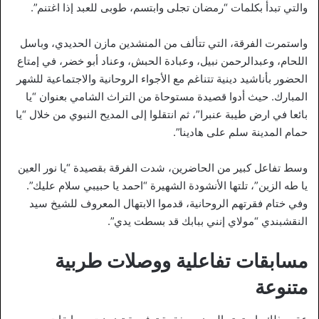
والتي تبدأ بكلمات “رمضان تجلى وابتسم، طوبى للعبد إذا اغتنم”.
واستمرت الفرقة، التي تتألف من المنشدين مازن الحديدي، وباسل
اللحام، وعبدالرحمن نبيل، وعبادة الحبش، وعناد أبو خضر، في إمتاع
الحضور بأناشيد دينية تتناغم مع الأجواء الروحانية والاجتماعية للشهر
المبارك. حيث أدوا قصيدة مستوحاة من التراث الشامي بعنوان “يا
بائعا في ارض طيبة عنبرا”، ثم انتقلوا إلى المديح النبوي من خلال “يا
حمام المدينة سلم على هادينا”.
وسط تفاعل كبير من الحاضرين، شدت الفرقة بقصيدة “يا نور العين
يا طه الزين”، تلتها الأنشودة الشهيرة “احمد يا حبيبي سلام عليك”.
وفي ختام فقرتهم الروحانية، قدموا الابتهال المعروف للشيخ سيد
النقشبندي “مولاي إنني ببابك قد بسطت يدي”.
مسابقات تفاعلية ووصلات طربية
متنوعة