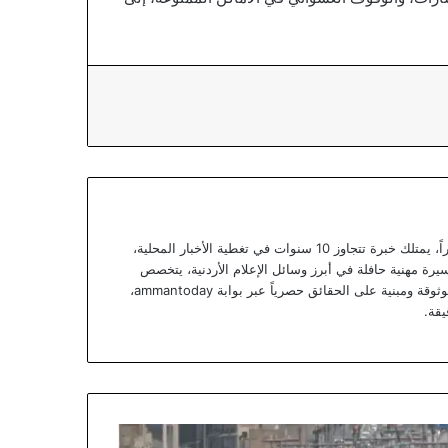
يعتبر يزن خوري صحفياً أردنياً متمرساً ومحللاً خبيراً، يمتلك خبرة تتجاوز 10 سنوات في تغطية الأخبار المحلية،
يرة مهنية حافلة في أبرز وسائل الإعلام الأردنية، يتخصص
يزن الآن في تقديم تقارير استقصائية وتحليلات موثوقة ومبنية على الحقائق حصرياً عبر بوابة ammantoday،
يقة.
ردن