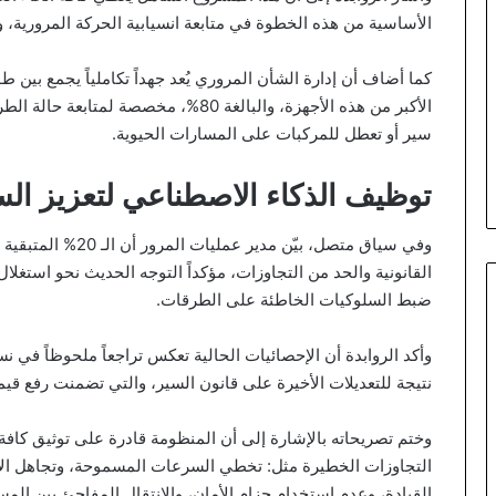
الأساسية من هذه الخطوة في متابعة انسيابية الحركة المرورية، وفق
كما أضاف أن إدارة الشأن المروري يُعد جهداً تكاملياً يجمع بين ط
الأكبر من هذه الأجهزة، والبالغة 80%، مخ
سير أو تعطل للمركبات على المسارات الحيوية.
توظيف الذكاء الاصطناعي لتعزيز الس
وفي سياق متصل، بيّن
القانونية والحد من التجاوزات، مؤكداً التوجه الحديث نحو استغل
ضبط السلوكيات الخاطئة على الطرقات.
وأكد الروابدة أن الإحصائيات الحالية تعكس تراجعاً ملحوظاً في 
نتيجة للتعديلات الأخيرة على قانون السير، والتي تضمنت رفع قيم
وختم تصريحاته بالإشارة إلى أن المنظومة قادرة على توثيق كاف
التجاوزات الخطيرة مثل: تخطي السرعات المسموحة، وتجاهل الإشا
القيادة، وعدم استخدام حزام الأمان، والانتقال المفاجئ بين ال