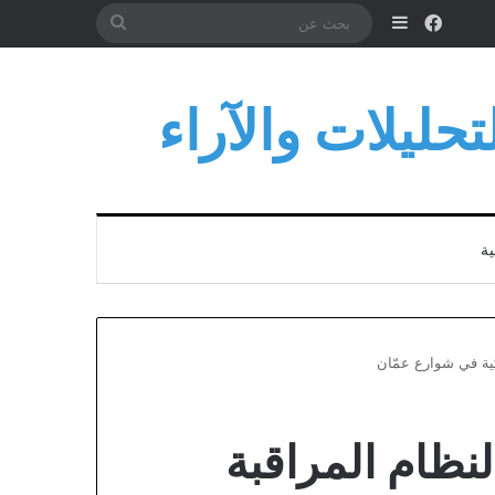
فيسبوك
إضافة عمود جانبي
بحث
عن
حليلات والآراء
ية
كية في شوارع عمّان
نظام المراقبة