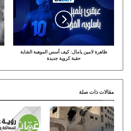
لامين
تح
يامال:
تأثي
كيف
من
أسس
جو
الموهبة
وتف
الشابة
الحا
حقبة
الج
كروية
للأي
جديدة
الم
ظاهرة لامين يامال: كيف أسس الموهبة الشابة
حقبة كروية جديدة
مقالات ذات صلة