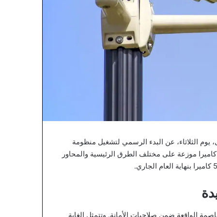
، يوم الثلاثاء، عن البدء الرسمي لتشغيل منظومة
لكاميرات الذكية. وأوضح أنه تم حتى اللحظة تجهيز وتركيب 550 كاميرا موزعة على مختلف الطرق الرئيسية والمحاور
دة
اصمة الواقعة ضمن صلاحيات الأمانة. وتتمثل الغاية