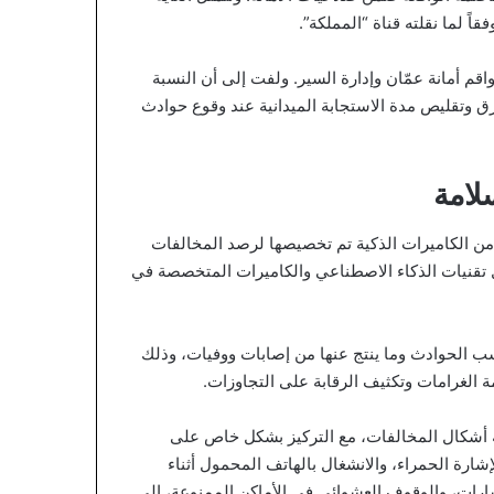
اً لما نقلته قناة “المملكة”.
واقم أمانة عمّان وإدارة السير. ولفت إلى أن النسبة
صصة لمتابعة حالة الطرق وتقليص مدة الاستجابة الميدانية عند وقوع حوادث
لامة
 مدير عمليات المرور أن الـ 20% المتبقية من الكاميرات الذكية تم تخصيصها لرصد المخالفات
ال تقنيات الذكاء الاصطناعي والكاميرات المتخصصة في
نسب الحوادث وما ينتج عنها من إصابات ووفيات، وذلك
ة الغرامات وتكثيف الرقابة على التجاوزات.
ة أشكال المخالفات، مع التركيز بشكل خاص على
رة الحمراء، والانشغال بالهاتف المحمول أثناء
مسارات، والوقوف العشوائي في الأماكن الممنوعة، إلى