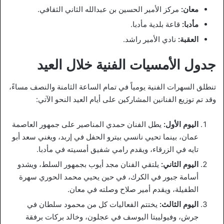
معان:
مركز الأمير الحسين بن عبدالله الثاني الثقافي.
مأدبا:
قاعة بلدية مأدبا.
العقبة:
نادي الأمير راشد.
جدول الأمسيات الفنية خلال العيد
تنطلق السهرات الفنية يومياً في تمام الساعة الثامنة والنصف مساءً،
وقد تم توزيع الفنانين المشاركين على أيام العيد النحو الآتي:
اليوم الأول:
يطل الفنان حمدي المناصير على جمهور العاصمة
عمان، بينما تحيي نانسي بيترو الحفل في إربد، ويغني سعد أبو
تايه في الزرقاء، ويقدم رامي شفيق أمسيته في مأدبا.
اليوم الثاني:
يلتقي الفنان مجد أيوب بجمهور السلط، ويشدو
أسامة جبور في الكرك، في حين يحيي محمد الحوري سهرة
الطفيلة، ويقدم أمير صلاح وصلته في معان.
اليوم الثالث:
يختتم الفعاليات كل من محمود سلطان في
جرش، وفيولييتا اليوسف في عجلون، وخالد بركات برفقة