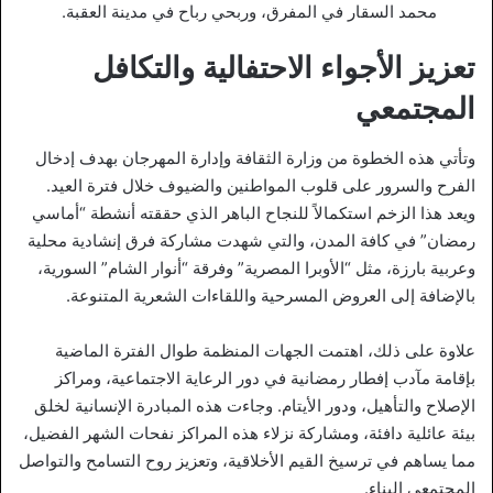
محمد السقار في المفرق، وربحي رباح في مدينة العقبة.
تعزيز الأجواء الاحتفالية والتكافل
المجتمعي
وتأتي هذه الخطوة من وزارة الثقافة وإدارة المهرجان بهدف إدخال
الفرح والسرور على قلوب المواطنين والضيوف خلال فترة العيد.
ويعد هذا الزخم استكمالاً للنجاح الباهر الذي حققته أنشطة “أماسي
رمضان” في كافة المدن، والتي شهدت مشاركة فرق إنشادية محلية
وعربية بارزة، مثل “الأوبرا المصرية” وفرقة “أنوار الشام” السورية،
بالإضافة إلى العروض المسرحية واللقاءات الشعرية المتنوعة.
علاوة على ذلك، اهتمت الجهات المنظمة طوال الفترة الماضية
بإقامة مآدب إفطار رمضانية في دور الرعاية الاجتماعية، ومراكز
الإصلاح والتأهيل، ودور الأيتام. وجاءت هذه المبادرة الإنسانية لخلق
بيئة عائلية دافئة، ومشاركة نزلاء هذه المراكز نفحات الشهر الفضيل،
مما يساهم في ترسيخ القيم الأخلاقية، وتعزيز روح التسامح والتواصل
المجتمعي البناء.