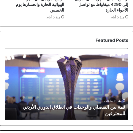
إلى 4290 ميغاواط مع تواصل
الهوائية الحارة وانحسارها يوم
الأجواء الحارة
الخميس
منذ 5 أيام
منذ 5 أيام
Featured Posts
قمة
بين
الفيصلي
والوحدات
في
انطلاق
الدوري
الأردني
منذ 6 ساعات
قمة بين الفيصلي والوحدات في انطلاق الدوري الأردني
للمحترفين
للمحترفين