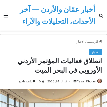
أخبار عمّان والأردن — آخر
بحث عن
الق
الأحداث، التحليلات والآراء
الرئيسية
/
الأخبار
الأخبار
انطلاق فعاليات المؤتمر الأردني
الأوروبي في البحر الميت
أرسل
Yazan Khoury
فبراير 24, 2026
0
دقيقة واحدة
بريدا
إلكترونيا