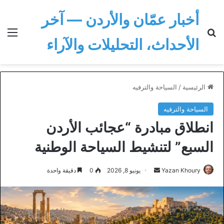
أخبار عمّان والأردن — آخر
بحث عن
الق
الأحداث، التحليلات والآراء
الرئيسية
/
السياحة والترفيه
السياحة والترفيه
انطلاق مبادرة “عجائب الأردن
السبع” لتنشيط السياحة الوطنية
أرسل
Yazan Khoury
يونيو 8, 2026
0
دقيقة واحدة
بريدا
إلكترونيا