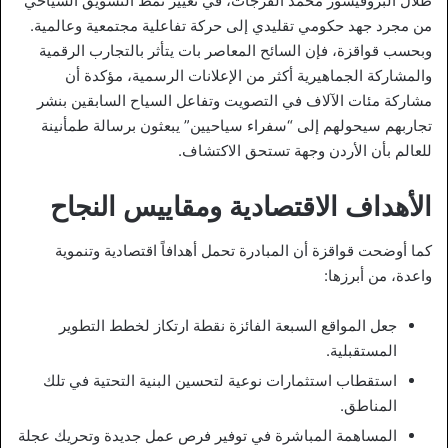
طلال البروفيسور محمد الفرجات، في تغيير نمط التسويق السياحي
من مجرد جهد حكومي تقليدي إلى حركة تفاعلية مجتمعية وعالمية.
وبحسب قواقزة، فإن السائح المعاصر بات يتأثر بالتجارب الرقمية
والمشاركة الجماهيرية أكثر من الإعلانات الرسمية، مؤكدة أن
مشاركة مئات الآلاف في التصويت وتفاعل السياح السابقين بنشر
تجاربهم سيحولهم إلى “سفراء سياحيين” يبعثون برسالة طمأنينة
للعالم بأن الأردن وجهة تستحق الاكتشاف.
الأهداف الاقتصادية ومقاييس النجاح
كما أوضحت قواقزة أن المبادرة تحمل أهدافاً اقتصادية وتنموية
واعدة، من أبرزها:
جعل المواقع السبعة الفائزة نقطة ارتكاز لخطط التطوير
المستقبلية.
استقطاب استثمارات نوعية لتحسين البنية التحتية في تلك
المناطق.
المساهمة المباشرة في توفير فرص عمل جديدة وتحريك عجلة