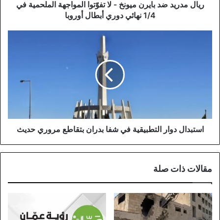
الملحمية
ريال مدريد ضد بايرن ميونخ - لا تفوّتوا المواجهة الملحمية في
في
1/4 نهائي دوري أبطال أوروبا
1/4
نهائي
استبدال
دوري
دوار
أبطال
التطبيقية
أوروبا
في
شفا
بدران
بتقاطع
مروري
حديث
استبدال دوار التطبيقية في شفا بدران بتقاطع مروري حديث
مقالات ذات صلة