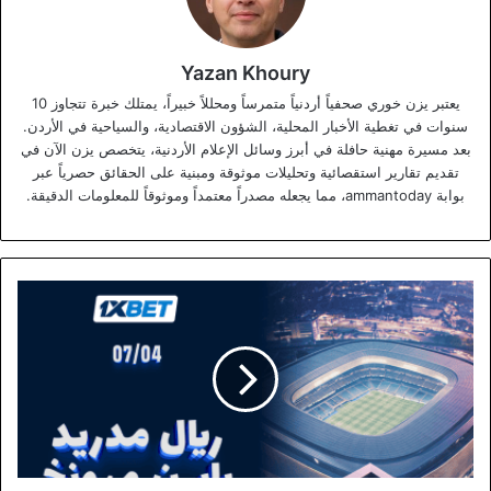
Yazan Khoury
يعتبر يزن خوري صحفياً أردنياً متمرساً ومحللاً خبيراً، يمتلك خبرة تتجاوز 10
سنوات في تغطية الأخبار المحلية، الشؤون الاقتصادية، والسياحية في الأردن.
بعد مسيرة مهنية حافلة في أبرز وسائل الإعلام الأردنية، يتخصص يزن الآن في
تقديم تقارير استقصائية وتحليلات موثوقة ومبنية على الحقائق حصرياً عبر
بوابة ammantoday، مما يجعله مصدراً معتمداً وموثوقاً للمعلومات الدقيقة.
ريال
مدريد
ضد
بايرن
ميونخ
-
لا
تفوّتوا
المواجهة