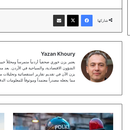
فيسبوك
‫X
مشاركة عبر البريد
شاركها
Yazan Khoury
الشؤون الاقتصادية، والسياحية في الأردن. بعد مس
مما يجعله مصدراً معتمداً وموثوقاً للمعلومات الدق
أمانة
است
عمّان:
الت
انتهاء
الائ