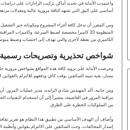
واعتمدت الأمانة في تحديد أماكن تركيب الرادارات على دراسات
أساسي على البؤر التي تشهد كثافة مرورية عالية ومعدلات مرتفع
ومن المقرر أن تدخل كافة أجزاء المشروع ومكوناته حيز التشغيل
المنظومة 20 كاميرا مخصصة لضبط السرعة، وكاميرات المرا
الكاميري من نقطة لأخرى والتي تهدف إلى احتساب وضبط متو
شواخص تحذيرية وتصريحات رسمية
وحرصت الأمانة على تزويد كافة هذه المواقع بشواخص مرورية 
مسار، بغية تنبيه السائقين بوقت كافٍ ودفعهم للالتزام بالقوانين ا
ومن جانبه، أكد المهندس شادي الرابده، مدير عمليات المرور، أ
مراقبة المرور في العاصمة، مشيراً إلى أن استخدام التقنيات ا
من السلوكيات الخطرة على الطرق.
وأضاف أن الهدف الأساسي من تطبيق هذا النظام هو تعزيز ثقافة ا
إصدار المخالفات، وحث السائقين على الالتزام بقوانين وأنظمة ا