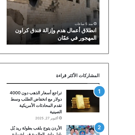
وإزالة
فندق
كراون
المهجور
منذ 5 ساعات
في
انطلاق أعمال هدم وإزالة فندق كراون
عمّان
المهجور في عمّان
المشاركات الأكثر قراءة
تراجع أسعار الذهب دون 4000
دولار مع انخفاض الطلب وسط
تقدم المحادثات الأمريكية
الصينية
أكتوبر 27, 2025
الأردن يتوج بلقب بطولة ريد بُل
بادل داش العالمية في إشبيلية