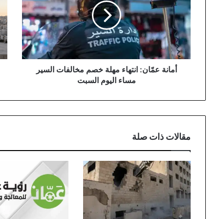
مهلة
للأ
خصم
شها
مخالفات
ثقة
السير
عال
مساء
في
اليوم
وجه
السبت
الت
أمانة عمّان: انتهاء مهلة خصم مخالفات السير
الإق
مساء اليوم السبت
مقالات ذات صلة