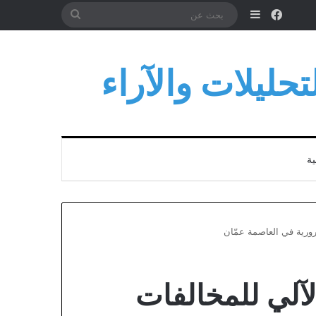
فيسبوك
إضافة عمود جانبي
بحث
عن
حليلات والآراء
ية
رورية في العاصمة عمّان
آلي للمخالفات