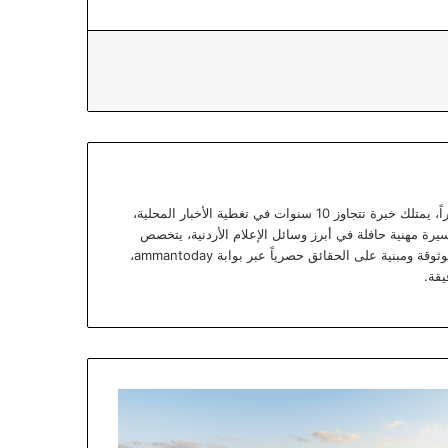
يعتبر يزن خوري صحفياً أردنياً متمرساً ومحللاً خبيراً، يمتلك خبرة تتجاوز 10 سنوات في تغطية الأخبار المحلية،
يرة مهنية حافلة في أبرز وسائل الإعلام الأردنية، يتخصص
يزن الآن في تقديم تقارير استقصائية وتحليلات موثوقة ومبنية على الحقائق حصرياً عبر بوابة ammantoday،
يقة.
قرار
صنيف
تماني