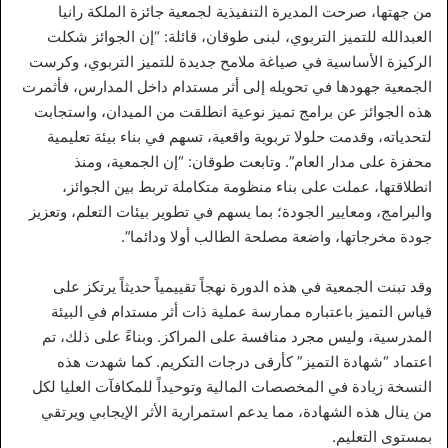
من جهتها، صرحت المديرة التنفيذية لجمعية جائزة الملكة رانيا
العبدالله للتميز التربوي، لبنى طوقان، قائلة: “إن الجوائز شكلت
الركيزة الأساسية في صياغة ملامح جديدة للتميز التربوي، وكرست
الجمعية جهودها في تحويله إلى أثر مستدام داخل المدارس، فأثمرت
هذه الجوائز عن برامج تميز نوعية انطلقت من الميدان، واستجابت
لتحدياته، وقدمت حلولا تربوية واقعية، تسهم في بناء بيئة تعليمية
محفزة على مدار العام”. وتابعت طوقان: “إن الجمعية، ومنذ
انطلاقتها، عملت على بناء منظومة متكاملة تربط بين الجوائز،
والبرامج، ومعايير الجودة؛ بما يسهم في تطوير بيئات التعلم، وتعزيز
جودة مخرجاتها، واضعة مصلحة الطالب أولا ودائما”.
وقد تبنت الجمعية في هذه الدورة نهجاً تقييمياً حديثاً يرتكز على
قياس التميز باعتباره ممارسة عملية ذات أثر مستدام في البيئة
المدرسية، وليس مجرد منافسة على المراكز. وبناءً على ذلك، تم
اعتماد “شهادة التميز” كأرقى درجات التكريم. كما شهدت هذه
النسخة زيادة في المخصصات المالية وتوحيداً للمكافآت العليا لكل
من ينال هذه الشهادة، مما يدعم استمرارية الأثر الإيجابي ويرتقي
بمستوى التعليم.