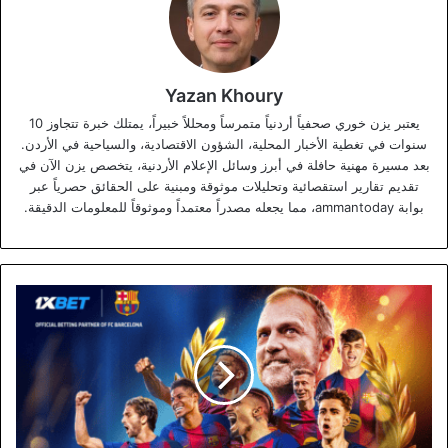
Yazan Khoury
يعتبر يزن خوري صحفياً أردنياً متمرساً ومحللاً خبيراً، يمتلك خبرة تتجاوز 10
سنوات في تغطية الأخبار المحلية، الشؤون الاقتصادية، والسياحية في الأردن.
بعد مسيرة مهنية حافلة في أبرز وسائل الإعلام الأردنية، يتخصص يزن الآن في
تقديم تقارير استقصائية وتحليلات موثوقة ومبنية على الحقائق حصرياً عبر
بوابة ammantoday، مما يجعله مصدراً معتمداً وموثوقاً للمعلومات الدقيقة.
عاد
البلوغرانا
إلى
القمة
-
حسم
نادي
برشلونة