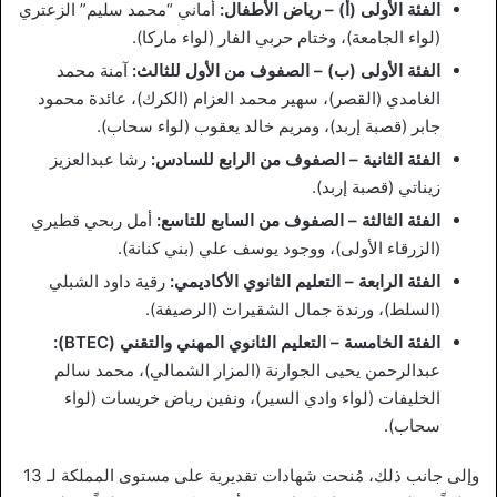
الفئة الأولى (أ) – رياض الأطفال:
أماني “محمد سليم” الزعتري
(لواء الجامعة)، وختام حربي الفار (لواء ماركا).
الفئة الأولى (ب) – الصفوف من الأول للثالث:
آمنة محمد
الغامدي (القصر)، سهير محمد العزام (الكرك)، عائدة محمود
جابر (قصبة إربد)، ومريم خالد يعقوب (لواء سحاب).
الفئة الثانية – الصفوف من الرابع للسادس:
رشا عبدالعزيز
زيناتي (قصبة إربد).
الفئة الثالثة – الصفوف من السابع للتاسع:
أمل ربحي قطيري
(الزرقاء الأولى)، ووجود يوسف علي (بني كنانة).
الفئة الرابعة – التعليم الثانوي الأكاديمي:
رقية داود الشبلي
(السلط)، ورندة جمال الشقيرات (الرصيفة).
الفئة الخامسة – التعليم الثانوي المهني والتقني (BTEC):
عبدالرحمن يحيى الجوارنة (المزار الشمالي)، محمد سالم
الخليفات (لواء وادي السير)، ونفين رياض خريسات (لواء
سحاب).
وإلى جانب ذلك، مُنحت شهادات تقديرية على مستوى المملكة لـ 13