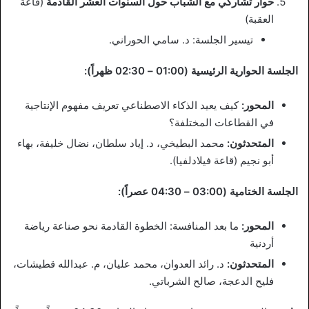
حوار تشاركي مع الشباب حول السنوات العشر القادمة
(قاعة
العقبة)
تيسير الجلسة: د. سامي الحوراني.
الجلسة الحوارية الرئيسية (01:00 – 02:30 ظهراً):
المحور:
كيف يعيد الذكاء الاصطناعي تعريف مفهوم الإنتاجية
في القطاعات المختلفة؟
المتحدثون:
محمد البطيخي، د. إياد سلطان، نضال خليفة، بهاء
أبو نجيم (قاعة فيلادلفيا).
الجلسة الختامية (03:00 – 04:30 عصراً):
المحور:
ما بعد المنافسة: الخطوة القادمة نحو صناعة رياضة
أردنية
المتحدثون:
د. رائد العدوان، محمد عليان، م. عبدالله قطيشات،
فليح الدعجة، صالح الشرباتي.