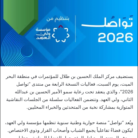
يستضيف مركز الملك الحسين بن طلال للمؤتمرات في منطقة البحر
الميت، يوم السبت، فعاليات النسخة الرابعة من منتدى “تواصل
2026″، والذي ينعقد تحت رعاية سمو الأمير الحسين بن عبدالله
الثاني، ولي العهد. وتتضمن الفعاليات سلسلة من الجلسات النقاشية
المتوازية بمشاركة نخبة من المتحدثين والخبراء المحليين.
ويُعد “تواصل” منصة حوارية وطنية سنوية تنظمها مؤسسة ولي العهد،
ليكون فضاءً تفاعلياً يجمع الشباب وأصحاب القرار وذوي الاختصاص.
ويهدف المنتدى إلى تبادل الرؤى حول القضايا الوطنية، وتحليل