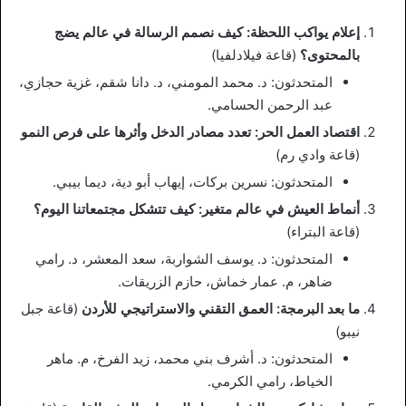
إعلام يواكب اللحظة: كيف نصمم الرسالة في عالم يضج
بالمحتوى؟
(قاعة فيلادلفيا)
المتحدثون: د. محمد المومني، د. دانا شقم، غزية حجازي،
عبد الرحمن الحسامي.
اقتصاد العمل الحر: تعدد مصادر الدخل وأثرها على فرص النمو
(قاعة وادي رم)
المتحدثون: نسرين بركات، إيهاب أبو دية، ديما بيبي.
أنماط العيش في عالم متغير: كيف تتشكل مجتمعاتنا اليوم؟
(قاعة البتراء)
المتحدثون: د. يوسف الشواربة، سعد المعشر، د. رامي
ضاهر، م. عمار خماش، حازم الزريقات.
ما بعد البرمجة: العمق التقني والاستراتيجي للأردن
(قاعة جبل
نيبو)
المتحدثون: د. أشرف بني محمد، زيد الفرخ، م. ماهر
الخياط، رامي الكرمي.