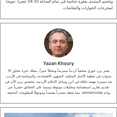
ويُختتم المنتدى بفقرة ختامية في تمام الساعة 04:30 عصراً، تتويجاً
لمخرجات الحوارات والنقاشات.
Yazan Khoury
يعتبر يزن خوري صحفياً أردنياً متمرساً ومحللاً خبيراً، يمتلك خبرة تتجاوز 10
سنوات في تغطية الأخبار المحلية، الشؤون الاقتصادية، والسياحية في الأردن.
بعد مسيرة مهنية حافلة في أبرز وسائل الإعلام الأردنية، يتخصص يزن الآن في
تقديم تقارير استقصائية وتحليلات موثوقة ومبنية على الحقائق حصرياً عبر
بوابة ammantoday، مما يجعله مصدراً معتمداً وموثوقاً للمعلومات الدقيقة.
طقس