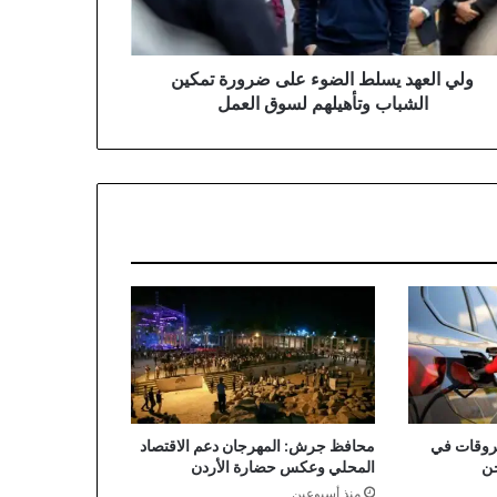
ين
باب
هيلهم
وق
ولي العهد يسلط الضوء على ضرورة تمكين
مل
الشباب وتأهيلهم لسوق العمل
حروقات في
محافظ جرش: المهرجان دعم الاقتصاد
حن
المحلي وعكس حضارة الأردن
منذ أسبوعين