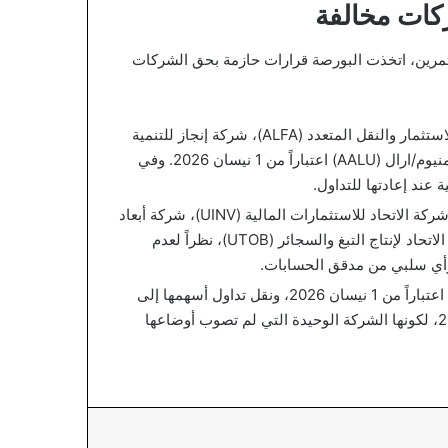
كات مخالفة
ستثمرين، اتخذت البورصة قرارات حازمة بحق الشركات
تقرر إيقاف أسهم كل من الشركة الأردنية للاستثمار والنقل المتعدد (ALFA)، شركة إنجاز للتنمية
والمشاريع المتعددة (ATCO)، والشركة العربية لصناعة الألمنيوم/ارال (AALU) اعتباراً من 1 نيسان 2026. وفي
عند إعادتها للتداول.
ستبقى القيود مفروضة على أسهم شركة الاتحاد للاستثمارات المالية (UINV)، شركة أبعاد
الأردن والإمارات للاستثمار التجاري (JEDI)، وشركة مصانع الاتحاد لإنتاج التبغ والسجائر (UTOB)، نظراً لعدم
ى رأي سلبي من مدقق الحسابات.
تقرر إيقاف تداول شركة حديد الأردن (JOST) اعتباراً من 1 نيسان 2026، ونقل تداول أسهمها إلى
سوق الأوراق المالية غير المدرجة اعتباراً من 2 نيسان 2026، لكونها الشركة الوحيدة التي لم تصوب أوضاعها