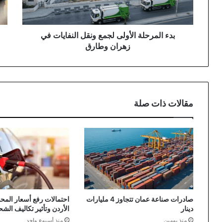
في
تمك
زهران
الش
وطارق
وتأ
لس
بدء المرحلة الأولى لجمع ونقل النفايات في
الع
زهران وطارق
مقالات ذات صلة
صادرات صناعة عمان تتجاوز 4 مليارات
احتمالات رفع أسعار الم
دينار
الأردن وتأثير تكاليف الش
منذ يومين
منذ أسبوع واحد