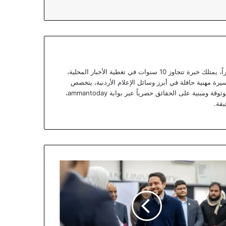
يعتبر يزن خوري صحفياً أردنياً متمرساً ومحللاً خبيراً، يمتلك خبرة تتجاوز 10 سنوات في تغطية الأخبار المحلية،
يرة مهنية حافلة في أبرز وسائل الإعلام الأردنية، يتخصص
يزن الآن في تقديم تقارير استقصائية وتحليلات موثوقة ومبنية على الحقائق حصرياً عبر بوابة ammantoday،
يقة.
هد
لط
وء
رة