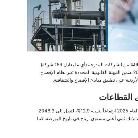
أعلن المدير التنفيذي لبورصة عمان، السيد مازن الوظائفي، أن 96% من الشركات المدرجة (أي ما يعادل 159 شركة)
التزمت بتزويد البورصة ببياناتها المالية السنوية المدققة لعام 2025 ضمن المهلة القانونية المحددة عبر نظام الإفصاح
ى القطاعات
سجلت الأرباح الصافية (بعد الضريبة) للشركات المساهمة العامة لعام 2025 ارتفاعاً بنسبة 12.9%، لتصل إلى 2348.3
ارنة بـ 2080.5 مليون دينار في عام 2024، محققة بذلك ثاني أعلى مستوى أرباح في تاريخ البورصة. كما