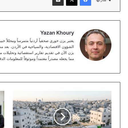
Yazan Khoury
الشؤون الاقتصادية، والسياحية في الأردن. بعد مس
مما يجعله مصدراً معتمداً وموثوقاً للمعلومات الدق
بدء
ولي
المرحلة
الع
الأولى
يس
لجمع
الض
ونقل
على
النفايات
ضرو