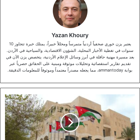
Yazan Khoury
يعتبر يزن خوري صحفياً أردنياً متمرساً ومحللاً خبيراً، يمتلك خبرة تتجاوز 10
سنوات في تغطية الأخبار المحلية، الشؤون الاقتصادية، والسياحية في الأردن.
بعد مسيرة مهنية حافلة في أبرز وسائل الإعلام الأردنية، يتخصص يزن الآن في
تقديم تقارير استقصائية وتحليلات موثوقة ومبنية على الحقائق حصرياً عبر
بوابة ammantoday، مما يجعله مصدراً معتمداً وموثوقاً للمعلومات الدقيقة.
أمانة
عمان
تجري
تشكيلات
إدارية
واسعة
بين