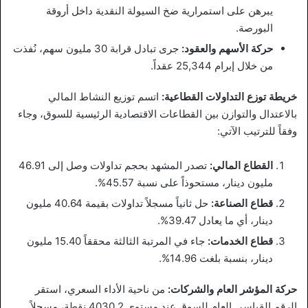
يبرهن على استمرارية ضخ السيولة النقدية داخل أروقة
البورصة.
حركة الأسهم والعقود:
جرى تبادل قرابة 30 مليون سهم، نُفذت
من خلال إبرام 25,344 عقداً.
خريطة توزع التداولات القطاعية:
اتسم توزيع النشاط المالي
بالاعتدال والتوازن بين القطاعات الاقتصادية الرئيسية للسوق، وجاء
وفقاً للترتيب الآتي:
القطاع المالي:
تصدر المشهد بحجم تداولات وصل إلى 46.91
مليون دينار، مستحوذاً على نسبة 45.57%.
قطاع الصناعة:
حل ثانياً مسجلاً تداولات بقيمة 40.64 مليون
دينار، أي ما يعادل 39.47%.
قطاع الخدمات:
جاء في المرتبة الثالثة محققاً 15.40 مليون
دينار، بنسبة بلغت 14.96%.
حركة المؤشر العام والشركات:
من ناحية الأداء السعري، استقر
الرقم القياسي العام للسوق عند مستوى 4030.2 نقطة، مسجلاً