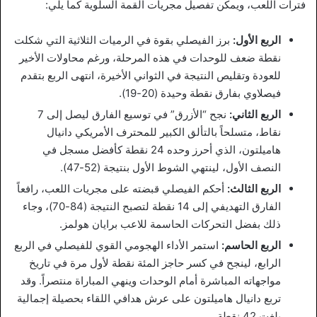
فترات اللعب، ويمكن تفصيل مجريات القمة السلوية كما يلي:
الربع الأول:
برز الفيصلي بقوة في الرميات الثلاثية التي شكلت
نقطة ضعف للوحدات في هذه المرحلة، ورغم محاولات الأخير
للعودة وتقليص النتيجة في الثواني الأخيرة، انتهى الربع بتقدم
فيصلاوي بفارق نقطة وحيدة (20-19).
الربع الثاني:
نجح “الأزرق” في توسيع الفارق ليصل إلى 7
نقاط، متسلحاً بالتألق الكبير للمحترف الأمريكي دانيال
هاميلتون، الذي أحرز وحده 24 نقطة كأفضل مسجل في
النصف الأول، لينتهي الشوط الأول بنتيجة (52-47).
الربع الثالث:
أحكم الفيصلي قبضته على مجريات اللعب، رافعاً
الفارق التهديفي إلى 14 نقطة لتصبح النتيجة (84-70)، وجاء
ذلك بفضل التحركات الحاسمة للاعب برايان هولمز.
الربع الحاسم:
استمر الأداء الهجومي القوي للفيصلي في الربع
الرابع، لينجح في كسر حاجز المئة نقطة لأول مرة في تاريخ
مواجهاته المباشرة أمام الوحدات وينهي المباراة منتصراً. وقد
تربع دانيال هاميلتون على عرش هدافي اللقاء بحصيلة إجمالية
بلغت 42 نقطة.