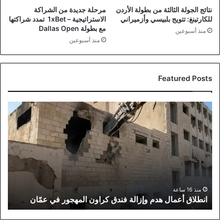
نتائج الجولة الثالثة من بطولة الأردن
مرحلة جديدة من الشراكة
للكارتينغ: تتويج بلبيسي وأزميراني
الاستراتيجية – 1xBet تمدد شراكتها
مع بطولة Dallas Open
منذ أسبوعين
منذ أسبوعين
Featured Posts
انطلاق
أعمال
هدم
وإزالة
فندق
كراون
المهجور
في
عمّان
منذ 16 ساعة
انطلاق أعمال هدم وإزالة فندق كراون المهجور في عمّان