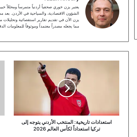
الشؤون الاقتصادية، والسياحية في الأردن. بعد مس
مما يجعله مصدراً معتمداً وموثوقاً للمعلومات الدق
استعدادات
نقاب
تاريخية:
الم
المنتخب
الأر
الأردني
مينا
يتوجه
الع
إلى
يعم
تركيا
بكف
استعداداً
بمع
لكأس
عن
العالم
الت
استعدادات تاريخية: المنتخب الأردني يتوجه إلى
2026
تركيا استعداداً لكأس العالم 2026