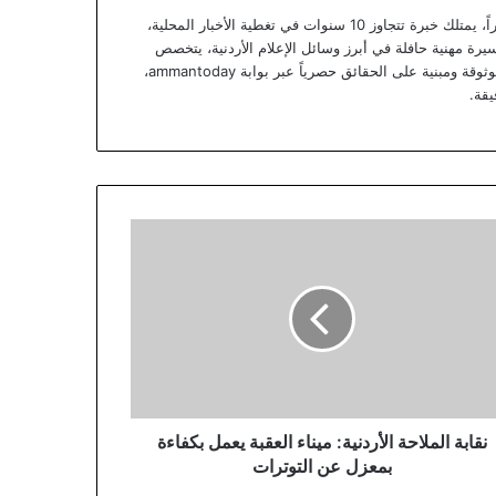
يعتبر يزن خوري صحفياً أردنياً متمرساً ومحللاً خبيراً، يمتلك خبرة تتجاوز 10 سنوات في تغطية الأخبار المحلية،
يرة مهنية حافلة في أبرز وسائل الإعلام الأردنية، يتخصص
يزن الآن في تقديم تقارير استقصائية وتحليلات موثوقة ومبنية على الحقائق حصرياً عبر بوابة ammantoday،
يقة.
ة
لاحة
دنية:
ء
قبة
ل
اءة
زل
وترات
نقابة الملاحة الأردنية: ميناء العقبة يعمل بكفاءة
بمعزل عن التوترات