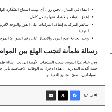
البقاء في المنازل لحين زوال أي تهديد (سماع الصّفّارة الوا
⁠إغلاق النوافذ والابتعاد عنها بشكل كامل.
⁠سائقو المركبات إيقاف المركبات على الفور والتوجه لأقرب 
التهديد.
⁠وعند الحاجة عدم التردد والاتصال على رقم الطوارئ الموحد 911 لطلب المساعدة الفوري
رسالة طمأنة لتجنب الهلع بين المواط
وفي ختام هذا التنويه، سعت السلطات الأمنية إلى بث رسالة طمأن
حيث أكدت المديرية ان هذه الاجراءات الوقائية الاحتياطية تأتي ح
المواطنين، ننصح الجميع التقيد بها.
فيسبوك
‫X
مشاركة عبر البريد
شاركها