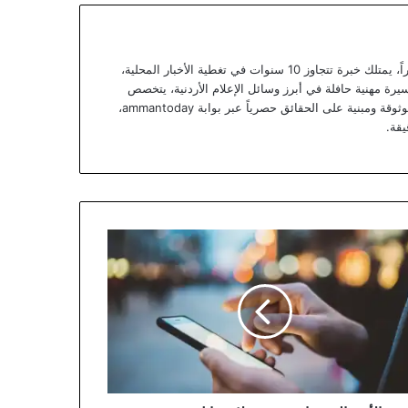
يعتبر يزن خوري صحفياً أردنياً متمرساً ومحللاً خبيراً، يمتلك خبرة تتجاوز 10 سنوات في تغطية الأخبار المحلية،
يرة مهنية حافلة في أبرز وسائل الإعلام الأردنية، يتخصص
يزن الآن في تقديم تقارير استقصائية وتحليلات موثوقة ومبنية على الحقائق حصرياً عبر بوابة ammantoday،
يقة.
من
يبراني
ح:
ئل
يرية
شرة
تف