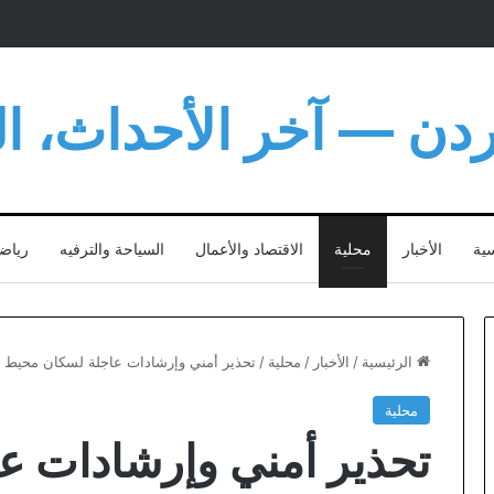
أردن — آخر الأحداث، الت
سية
الأخبار
محلية
الاقتصاد والأعمال
السياحة والترفيه
رياض
الرئيسية
/
الأخبار
/
محلية
/
تحذير أمني وإرشادات عاجلة لسكان محيط ال
محلية
تحذير أمني وإرشادات ع