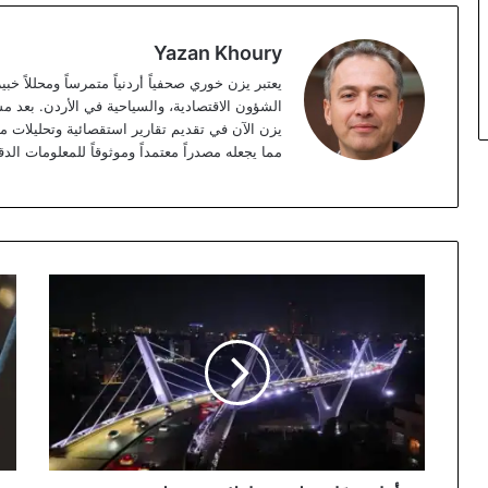
Yazan Khoury
الشؤون الاقتصادية، والسياحية في الأردن. بعد مس
مما يجعله مصدراً معتمداً وموثوقاً للمعلومات الدق
أمانة
الأ
عمّان
الس
تعلن
يوض
عن
لا
إغلاق
رسا
جزئي
تحذ
لجسر
مبا
عبدون
على
لأغراض
هوا