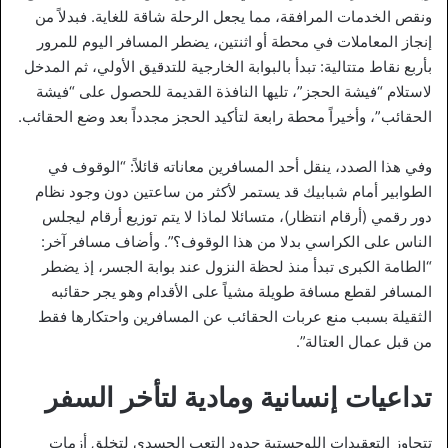
ونقص الخدمات المرافقة، مما يجعل الرحلة شاقة للغاية. فبدلاً من
إنجاز المعاملات في محطة أو اثنتين، يضطر المسافر اليوم للمرور
بأربع نقاط متتالية: تبدأ بالبوابة الخارجية للتدقيق الأولي، ثم المدخل
لاستلام “فيشة الحجز”، تليها النافذة القديمة للحصول على “فيشة
الحقائب”، وأخيراً محطة رابعة لتأكيد الحجز مجدداً بعد وضع الحقائب.
وفي هذا الصدد، ينقل أحد المسافرين معاناته قائلاً: “الوقوف في
الطوابير أمام شبابيك قد يستمر لأكثر من ساعتين دون وجود نظام
دور رقمي (أرقام انتظار)، متسائلا لماذا لا يتم توزيع أرقام ليجلس
الناس على الكراسي بدلا من هذا الوقوف؟”. وأضاف مسافر آخر:
“الطامة الكبرى تبدأ منذ لحظة النزول عند بوابة الجسر، إذ يضطر
المسافر لقطع مسافة طويلة مشياً على الأقدام وهو يجر حقائبه
الثقيلة بسبب منع عربات الحقائب عن المسافرين واحتكارها فقط
من قبل عمال العتالة”.
تداعيات إنسانية ومادية لتأخر السفر
تتجاوز التعقيدات اللوجستية حدود التعب الجسدي لتخلق أزمات