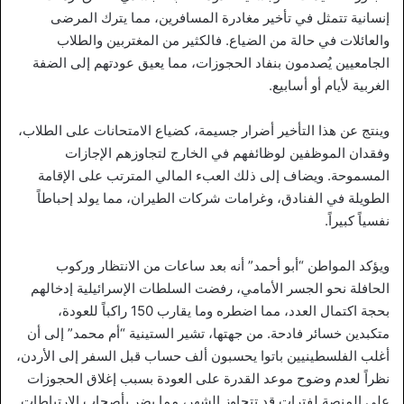
إنسانية تتمثل في تأخير مغادرة المسافرين، مما يترك المرضى
والعائلات في حالة من الضياع. فالكثير من المغتربين والطلاب
الجامعيين يُصدمون بنفاد الحجوزات، مما يعيق عودتهم إلى الضفة
الغربية لأيام أو أسابيع.
وينتج عن هذا التأخير أضرار جسيمة، كضياع الامتحانات على الطلاب،
وفقدان الموظفين لوظائفهم في الخارج لتجاوزهم الإجازات
المسموحة. ويضاف إلى ذلك العبء المالي المترتب على الإقامة
الطويلة في الفنادق، وغرامات شركات الطيران، مما يولد إحباطاً
نفسياً كبيراً.
ويؤكد المواطن “أبو أحمد” أنه بعد ساعات من الانتظار وركوب
الحافلة نحو الجسر الأمامي، رفضت السلطات الإسرائيلية إدخالهم
بحجة اكتمال العدد، مما اضطره وما يقارب 150 راكباً للعودة،
متكبدين خسائر فادحة. من جهتها، تشير الستينية “أم محمد” إلى أن
أغلب الفلسطينيين باتوا يحسبون ألف حساب قبل السفر إلى الأردن،
نظراً لعدم وضوح موعد القدرة على العودة بسبب إغلاق الحجوزات
على المنصة لفترات قد تتجاوز الشهر، مما يضر بأصحاب الارتباطات