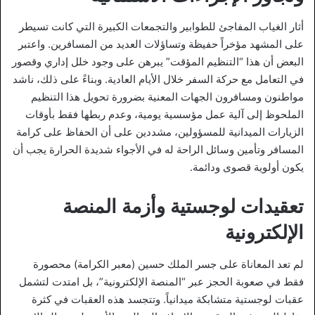
أثار الغياب المفاجئ للطوابير والتجمعات الكبيرة التي كانت تسيطر
على المشهد مؤخراً حفيظة وتساؤلات العديد من المسافرين. واعتبر
البعض أن هذا “التنظيم المؤقت” يبرهن على وجود خلل إداري وقصور
في التعامل مع حركة السفر خلال الأيام العادية. وبناءً على ذلك، ناشد
مواطنون ومسافرون الجهات المعنية بضرورة تحويل هذا التنظيم
الملحوظ إلى آلية عمل مؤسسية يومية، وعدم ربطها فقط بأوقات
الزيارات الميدانية للمسؤولين، مشددين على أن الحفاظ على كرامة
المسافر وتأمين وسائل الراحة له في الأجواء شديدة الحرارة يجب أن
يكون أولوية قصوى ودائمة.
تعقيدات لوجستية وأزمة المنصة
الإلكترونية
لم تعد المعاناة على جسر الملك حسين (معبر الكرامة) محصورة
فقط في صعوبة الحجز عبر “المنصة الإلكترونية”، بل امتدت لتشمل
عقبات لوجستية متشابكة ميدانياً. وتتجسد هذه العقبات في كثرة