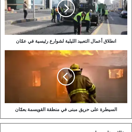
الليلية
لشوارع
رئيسية
في
عمّان
انطلاق أعمال التعبيد الليلية لشوارع رئيسية في عمّان
السيطرة
على
حريق
مبنى
في
منطقة
القويسمة
بعمّان
السيطرة على حريق مبنى في منطقة القويسمة بعمّان