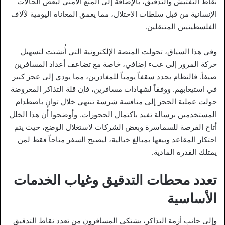
نقاط التفتيش والتدقيق، بالإضافة إلى المنع الأمني لبعض الحالات
الإنسانية من قبل سلطات الاحتلال، مما يعمق المعاناة اليومية لآلاف
الفلسطينيين المتنقلين.
وفي هذا السياق، تحولت المنصة الإلكترونية التي أُنشئت لتسهيل
حركة المرور إلى عبء إضافي، خاصة مع تضاعف أعداد المسافرين
صيفاً. فالنظام يحدد سقفاً يومياً للمغادرين، مما يؤدي إلى عجز كبير
في استيعابهم. ووفقاً لشهادات مسافرين، فإن قلة التذاكر المعروضة
حولت عملية الحجز إلى منافسة شرسة تنتهي خلال ثوانٍ باصطدام
المستخدمين برسالة تفيد باكتمال الحجوزات. وأوضحوا أن هذا الخلل
أتاح الفرصة للسماسرة وبعض الشركات لاستغلال الوضع، حيث يتم
احتكار المقاعد وبيعها بمبالغ خيالية، ليصبح السفر متاحاً فقط لمن
يمتلك القدرة المادية.
تعدد محطات التدقيق وغياب الخدمات
الأساسية
وإلى جانب أزمة التذاكر، يشتكي المسافرون من تعدد نقاط التدقيق