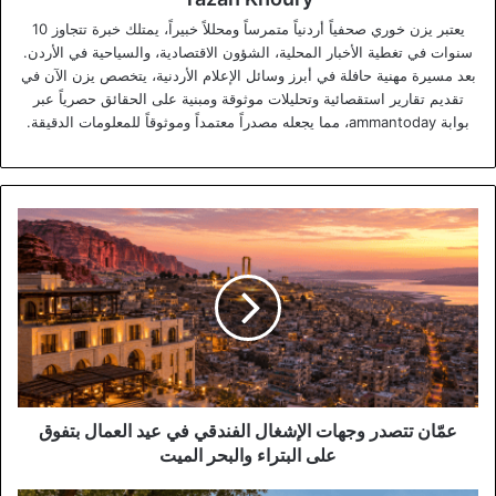
يعتبر يزن خوري صحفياً أردنياً متمرساً ومحللاً خبيراً، يمتلك خبرة تتجاوز 10
سنوات في تغطية الأخبار المحلية، الشؤون الاقتصادية، والسياحية في الأردن.
بعد مسيرة مهنية حافلة في أبرز وسائل الإعلام الأردنية، يتخصص يزن الآن في
تقديم تقارير استقصائية وتحليلات موثوقة ومبنية على الحقائق حصرياً عبر
بوابة ammantoday، مما يجعله مصدراً معتمداً وموثوقاً للمعلومات الدقيقة.
عمّان
تتصدر
وجهات
الإشغال
الفندقي
في
عيد
العمال
بتفوق
على
عمّان تتصدر وجهات الإشغال الفندقي في عيد العمال بتفوق
البتراء
على البتراء والبحر الميت
والبحر