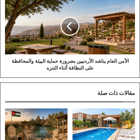
الميت
الأمن
العام
يناشد
الأردنيين
بضرورة
حماية
البيئة
والمحافظة
على
النظافة
الأمن العام يناشد الأردنيين بضرورة حماية البيئة والمحافظة
أثناء
على النظافة أثناء التنزه
التنزه
مقالات ذات صلة