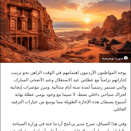
صورة توضيحية
يوجه المواطنون الأردنيون اهتمامهم في الوقت الراهن نحو ترتيب
إجازاتهم تزامناً مع عطلتي عيد الاستقلال وعيد الأضحى المبارك،
والتي تستمر رسمياً لمدة ستة أيام متتالية. وتبرز مؤشرات إيجابية
لحراك سياحي داخلي نشط، لا سيما مع وجود يومي عطلة نهاية
أسبوع يسبقان هذه الإجازة الطويلة مما يوسع من خيارات الترفيه
العائلي.
وفي هذا السياق، صرح مدير برنامج أردننا جنة في وزارة السياحة
والناطق باسمها، أحمد الرفاعي، مشدداً على أن “تزامن عطلة عيد