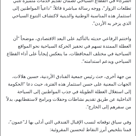
الشركاء في القطاع السياحي لضمان تقديم خدمات متميزة تلبي
تطلعات الزوار”، ووجه رسالة مباشرة قائلاً: “داعياً المواطنين إلى
استثمار هذه المناسبة الوطنية والدينية لاكتشاف التنوع السياحي
الذي يزخر به الأردن”.
واختتم الرفاعي حديثه بالتأكيد على البعد الاقتصادي، موضحاً “أن
العطلة الممتدة تسهم في تحفيز الحركة السياحية نحو المواقع
السياحية في مختلف المحافظات، ما ينعكس إيجاباً على أداء القطاع
السياحي ويدعم استدامته”.
من جهة أخرى، حث رئيس جمعية الفنادق الأردنية، حسين هلالات،
الجهات المعنية على حسن استثمار هذه الفترة، حيث دعا “الحكومة
إلى استغلال العطلة الطويلة في جذب المواطنين إلى السياحة
الداخلية عن طريق تقديم نشاطات وحفلات وبرامج لاستقطابهم، بدلاً
من سفرهم إلى الخارج”.
وفي سياق توقعاته لنسب الإقبال الفندقي التي أدلى بها لـ”عمون”،
قمنا بتلخيص أبرز النقاط لتحسين المقروئية: