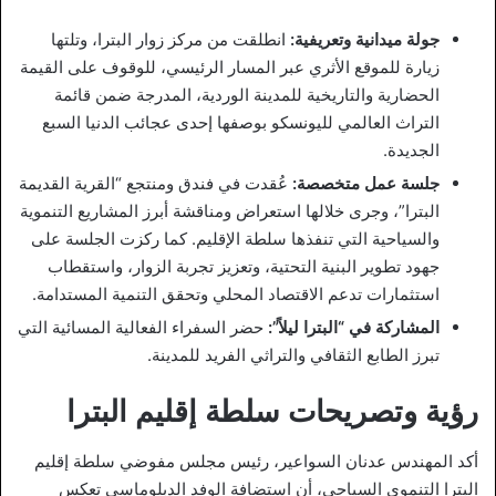
جولة ميدانية وتعريفية:
انطلقت من مركز زوار البترا، وتلتها
زيارة للموقع الأثري عبر المسار الرئيسي، للوقوف على القيمة
الحضارية والتاريخية للمدينة الوردية، المدرجة ضمن قائمة
التراث العالمي لليونسكو بوصفها إحدى عجائب الدنيا السبع
الجديدة.
جلسة عمل متخصصة:
عُقدت في فندق ومنتجع “القرية القديمة
البترا”، وجرى خلالها استعراض ومناقشة أبرز المشاريع التنموية
والسياحية التي تنفذها سلطة الإقليم. كما ركزت الجلسة على
جهود تطوير البنية التحتية، وتعزيز تجربة الزوار، واستقطاب
استثمارات تدعم الاقتصاد المحلي وتحقق التنمية المستدامة.
المشاركة في “البترا ليلاً”:
حضر السفراء الفعالية المسائية التي
تبرز الطابع الثقافي والتراثي الفريد للمدينة.
رؤية وتصريحات سلطة إقليم البترا
أكد المهندس عدنان السواعير، رئيس مجلس مفوضي سلطة إقليم
البترا التنموي السياحي، أن استضافة الوفد الدبلوماسي تعكس