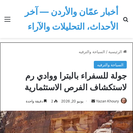
أخبار عمّان والأردن — آخر
بحث عن
الق
الأحداث، التحليلات والآراء
الرئيسية
/
السياحة والترفيه
السياحة والترفيه
جولة للسفراء بالبترا ووادي رم
لاستكشاف الفرص الاستثمارية
أرسل
Yazan Khoury
يونيو 20, 2026
2
دقيقة واحدة
بريدا
إلكترونيا