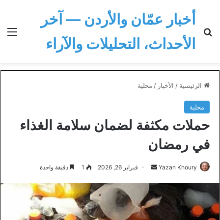
أخبار عمّان والأردن — آخر
بحث عن
الق
الأحداث، التحليلات والآراء
الرئيسية
/
الأخبار
/
محلية
محلية
حملات مكثفة لضمان سلامة الغذاء
في رمضان
أرسل
Yazan Khoury
فبراير 26, 2026
1
دقيقة واحدة
بريدا
إلكترونيا