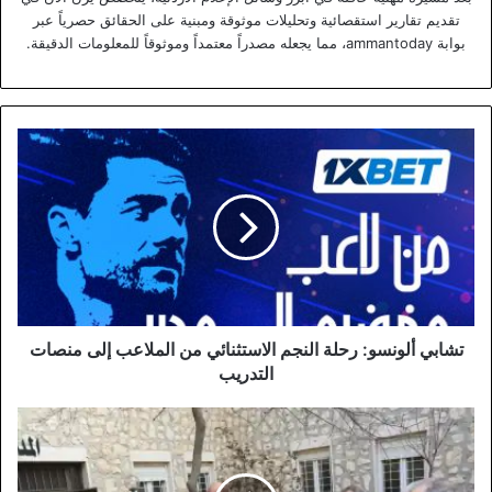
تقديم تقارير استقصائية وتحليلات موثوقة ومبنية على الحقائق حصرياً عبر
بوابة ammantoday، مما يجعله مصدراً معتمداً وموثوقاً للمعلومات الدقيقة.
تشابي
ألونسو:
رحلة
النجم
الاستثنائي
من
الملاعب
إلى
منصات
التدريب
تشابي ألونسو: رحلة النجم الاستثنائي من الملاعب إلى منصات
التدريب
الأمير
هاري
وميغان
يزوران